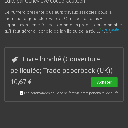
Édité par
Geneviève Coudé-Gaussen
Ce numéro présente plusieurs travaux associés sous la
thématique générale « Eaux et Climat ». Les eaux y
apparaissent, en effet, soit comme un produit consommable
Lire la suite
qu'il faut gérer à l'échelle de la ville ou de la région, soit
comme l’un des facteurs du risque croissant d’érosion des
sols cultivés. Dans le même esprit sont aussi abordées
l’étude des interrelations entre ville et climat et la
caractérisation du risque climatique en milieu tempéré
Livre broché (Couverture
océanique.
pelliculée; Trade paperback (UK))
-
10,67 €
Acheter
Les commandes en ligne se font via notre partenaire lcdpu.fr