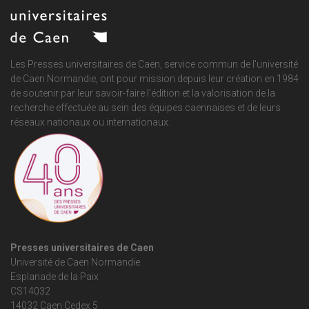
Les Presses universitaires de Caen, service commun de
l'université
de Caen Normandie
, ont pour mission depuis leur création en 1984
de soutenir par leur savoir-faire l'édition et la valorisation de la
recherche effectuée au sein des équipes caennaises et de leurs
réseaux nationaux ou internationaux.
Presses universitaires de Caen
Université de Caen Normandie
Esplanade de la Paix
CS14032
14032 Caen Cedex 5