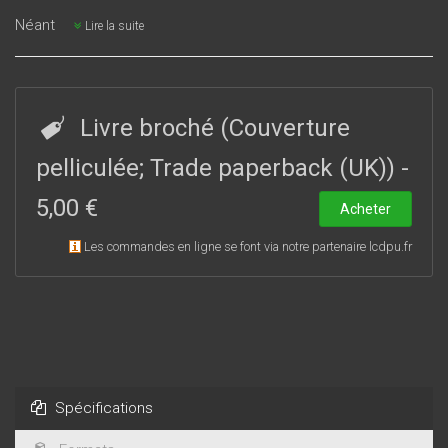
Néant
Lire la suite
Livre broché (Couverture
pelliculée; Trade paperback (UK))
-
5,00 €
Acheter
Les commandes en ligne se font via notre partenaire lcdpu.fr
Spécifications