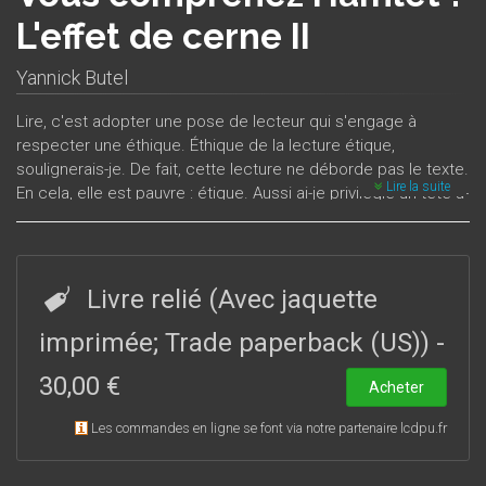
L'effet de cerne II
Yannick Butel
Lire, c'est adopter une pose de lecteur qui s'engage à
respecter une éthique. Éthique de la lecture étique,
soulignerais-je. De fait, cette lecture ne déborde pas le texte.
Lire la suite
En cela, elle est pauvre : étique. Aussi ai-je privilégié un tête-à-
tête...
Livre relié (Avec jaquette
imprimée; Trade paperback (US))
-
30,00 €
Acheter
Les commandes en ligne se font via notre partenaire lcdpu.fr