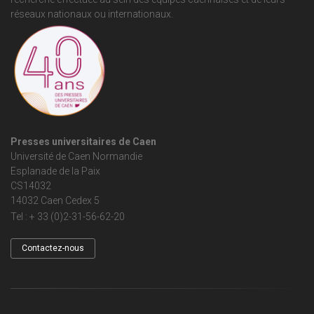
réseaux nationaux ou internationaux.
Presses universitaires de Caen
Université de Caen Normandie
Esplanade de la Paix
CS14032
14032 Caen Cedex 5
Tel : + 33 (0)2-31-56-62-20
Contactez-nous