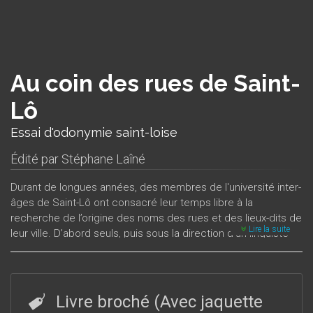
Au coin des rues de Saint-
Lô
Essai d'odonymie saint-loise
Édité par
Stéphane Laîné
Durant de longues années, des membres de l'université inter-
âges de Saint-Lô ont consacré leur temps libre à la
recherche de l’origine des noms des rues et des lieux-dits de
Lire la suite
leur ville. D’abord seuls, puis sous la direction d’un linguiste
confirmé, Stéphane Laîné, ils ont fouillé les archives
anciennes et récentes pour retrouver les dénominations
passées, les changements intervenus au cours des siècles,
les tendances qui ont présidé au choix des noms des
Livre broché (Avec jaquette
artères.
Au coin des rues de Saint-Lô
est un ouvrage original et