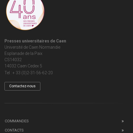
Presses universitaires de Caen
Université de Caen Normandie
Esplanade de la Paix
CS14032
14032 Caen Cedex 5
Tel : + 33 (0)2-31-56-62-20
Contactez-nous
COMMANDES
CONTACTS