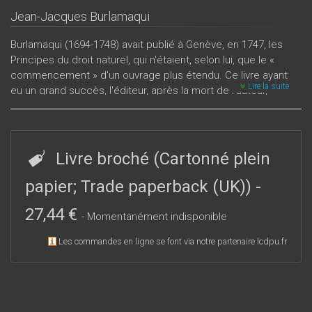
Jean-Jacques Burlamaqui
Burlamaqui (1694-1748) avait publié à Genève, en 1747, les
Principes du droit naturel, qui n'étaient, selon lui, que le «
commencement » d'un ouvrage plus étendu. Ce livre ayant
Lire la suite
eu un grand succès, l'éditeur, après la mort de l’auteur,
choisit, dans les cahiers de travail de Burlamaqui, les pages
qui se rapportaient au droit politique et les publia sous le titre
Principes du droit politique. L’ouvrage devint rapidement un
classique de la philosophie du droit.
Livre broché (Cartonné plein
papier; Trade paperback (UK))
-
27,44 €
- Momentanément indisponible
Les commandes en ligne se font via notre partenaire lcdpu.fr