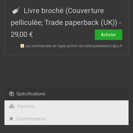
Dans cette démarche, la collaboration avec des spécialistes
du CHU de Caen a été essentielle.
Livre broché (Couverture
pelliculée; Trade paperback (UK))
-
29,00 €
Acheter
Les commandes en ligne se font via notre partenaire lcdpu.fr
Spécifications
Formats
Commentaires