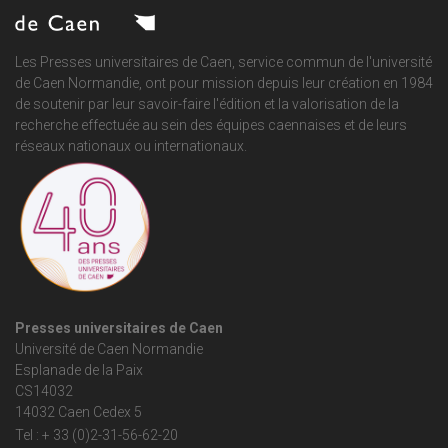
Les Presses universitaires de Caen, service commun de
l'université
de Caen Normandie
, ont pour mission depuis leur création en 1984
de soutenir par leur savoir-faire l'édition et la valorisation de la
recherche effectuée au sein des équipes caennaises et de leurs
réseaux nationaux ou internationaux.
Presses universitaires de Caen
Université de Caen Normandie
Esplanade de la Paix
CS14032
14032 Caen Cedex 5
Tel : + 33 (0)2-31-56-62-20