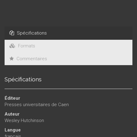
de la communauté unioniste ; elle ouvre la voie vers une
remise en question globale des versions nationalistes de
l’histoire irlandaise.
Spécifications
Formats
Commentaires
Spécifications
Éditeur
Presses universitaires de Caen
Auteur
Wesley Hutchinson
Langue
français