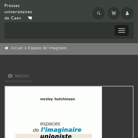
Toggle
navigati
Accueil
Espaces de l'imaginaire unioniste nord-irlandais
IMAGES