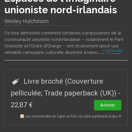
unioniste nord-irlandais
Wesley Hutchinson
Ce livre démontre comment certaines composantes de la
communauté unioniste nord-irlandaise – notamment le Parti
Unioniste et l'Ordre d’Orange – ont récemment lancé une
Lire la suite
véritable campagne culturelle destinée à repenser l’image
identitaire du « peuple britannique d’Ulster » et à briser le
carcan des mythes fondateurs de la communauté : le siège
de Londonderry et la bataille de la Boyne. Cette nouvelle
image identitaire se crée à partir de plusieurs récits qui
Livre broché (Couverture
permettent à la communauté de s’imaginer sur une échelle
plus vaste en repoussant ses coordonnées spatiales et
pelliculée; Trade paperback (UK))
-
chronologiques. Ces récits évoquent l’héritage millénaire des
22,87 €
Cruthin, habitants aborigènes de l’Ulster préhistorique,
Acheter
l’émigration presbytérienne vers l’Amérique, ainsi que les
Les commandes en ligne se font via notre partenaire lcdpu.fr
échanges linguistiques et culturels entre le nord de l’Irlande
et l’Écosse. Cette réécriture de l’histoire identitaire
débouche sur un « désenclavement » de l’espace imaginaire