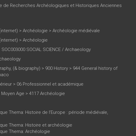
re de Recherches Archéologiques et Historiques Anciennes
(internet)
>
Archéologie
>
Archéologie médiévale
(internet)
>
Archéologie
 SOC003000 SOCIAL SCIENCE / Archaeology
rchaeology
raphy, (& biography) > 900 History > 944 General history of
naco
rieur > 06 Professionnel et académique
6 Moyen Age > 4117 Archéologie
ique Thema: Histoire de l’Europe : période médiévale,
ique Thema: Histoire et archéologie
tique Thema: Archéologie