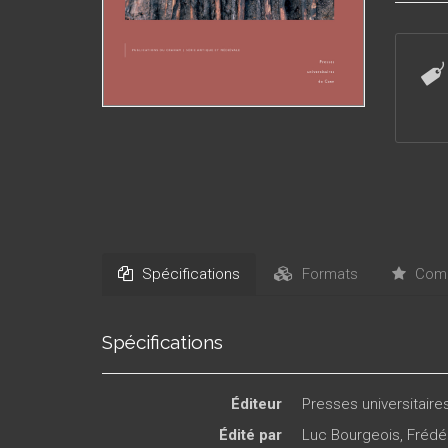
maison, 
d’une p
C’est c
Sainte-F
multipl
vestiges
ensembl
élitaire
activité
à l’abb
Spécifications
Formats
Comm
Spécifications
Éditeur
Presses universitair
Édité par
Luc Bourgeois
,
Frédé