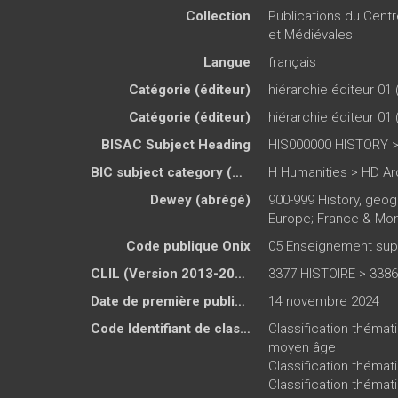
Collection
Publications du Cent
et Médiévales
Langue
français
Catégorie (éditeur)
hiérarchie éditeur 01 
Catégorie (éditeur)
hiérarchie éditeur 01 
BISAC Subject Heading
HIS000000 HISTORY >
BIC subject category (UK)
H Humanities > HD A
Dewey (abrégé)
900-999 History, geog
Europe; France & Mo
Code publique Onix
05 Enseignement supé
CLIL (Version 2013-2019 )
3377 HISTOIRE > 338
Date de première publication du titre
14 novembre 2024
Code Identifiant de classement sujet
Classification thémat
moyen âge
Classification thémat
Classification théma