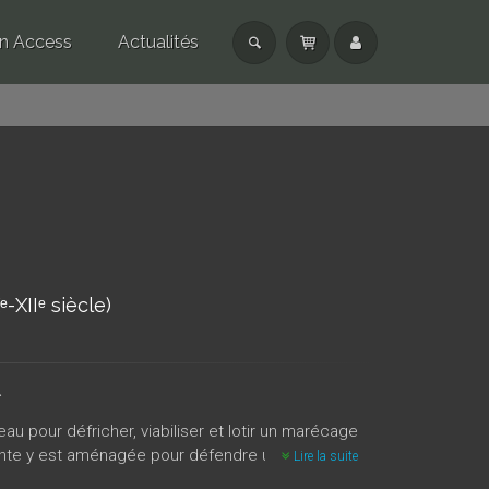
n Access
Actualités
XIIᵉ siècle)
.
 pour défricher, viabiliser et lotir un marécage
ceinte y est aménagée pour défendre une grande
Lire la suite
r une modeste motte pour un nouvel état de cette