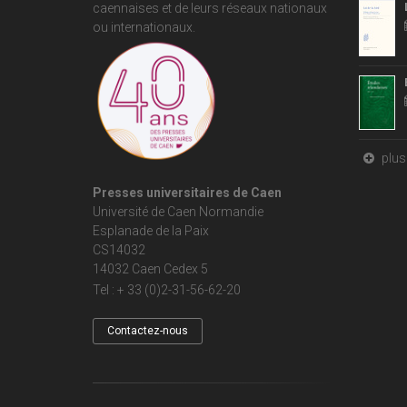
caennaises et de leurs réseaux nationaux
ou internationaux.
plus 
Presses universitaires de Caen
Université de Caen Normandie
Esplanade de la Paix
CS14032
14032 Caen Cedex 5
Tel : + 33 (0)2-31-56-62-20
Contactez-nous