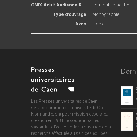
ONIX Adult Audience Rating
Tout public adulte
Type d'ouvrage
Monographie
Avec
Index
Derni
Les Presses universitaires de Caen,
service commun de
l'université de Caen
Normandie
, ont pour mission depuis leur
création en 1984 de soutenir par leur
savoir-faire l'édition et la valorisation de la
recherche effectuée au sein des équipes