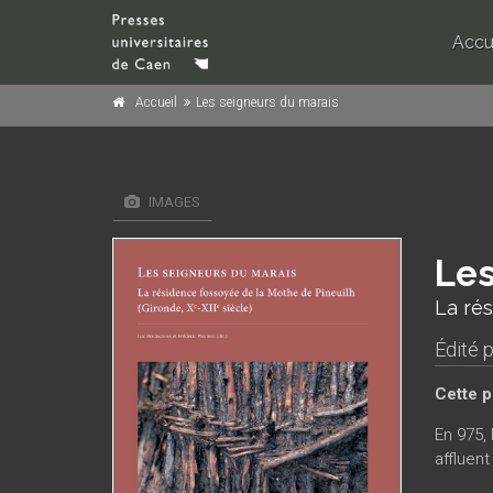
Accu
Accueil
Les seigneurs du marais
IMAGES
Les
La rés
Édité 
Cette p
En 975,
affluen
maison 