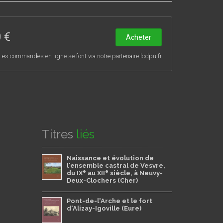
 forte, délaissant la source du ruisseau au profit
 €
ventives menées pendant dix mois sur la rocade de
Acheter
ivrant le regard croisé de 35 chercheurs de
Les commandes en ligne se font via notre partenaire lcdpu.fr
drochronologiques et l’excellente conservation des
ieu naturel et sa mise en valeur, et sur un
 générations, le parcours d’un modeste lignage
s choix architecturaux et agro-pastoraux, ses
vilégié. En 1076, la donation d’une partie du vallon
re le nom de ces seigneurs du marais.
Titres
liés
Naissance et évolution de
l'ensemble castral de Vesvre,
e
e
du IX
au XII
siècle, à Neuvy-
Deux-Clochers (Cher)
Pont-de-l'Arche et le fort
d'Alizay-Igoville (Eure)