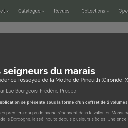
eil
Catalogue
Revues
Collections
Ope
 seigneurs du marais
idence fossoyée de la Mothe de Pineuilh (Gironde, Xᵉ-
par
Luc Bourgeois
,
Frédéric Prodeo
ublication se présente sous la forme d'un coffret de 2 volumes
 les premiers coups de hache résonnent dans le vallon du Monsabeau
t de la Dordogne, laissé inculte depuis plusieurs siècles. Une en
à pans de bois. En 1044, l'élargissement du fossé permet d’éleve