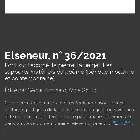
Elseneur, n° 36/2021
Écrit sur l'écorce, la pierre, la neige... Les
supports matériels du poème (période moderne
et contemporaine)
Édité par
Cécile Brochard
,
Anne Gourio
Que le grain de la matière soit
réellement
convoqué dans
certaines pratiques de la poésie
in situ
, ou qu'il soit
rêvé
dans
le texte lui-même, l'intérêt suscité par la matière élémentaire
Lire la suite
dans la poésie contemporaine relève du paradoxe : la scène
contemporaine de l’écriture poétique est visitée par un
imaginaire archaïque venu d’un temps difficilement situable,