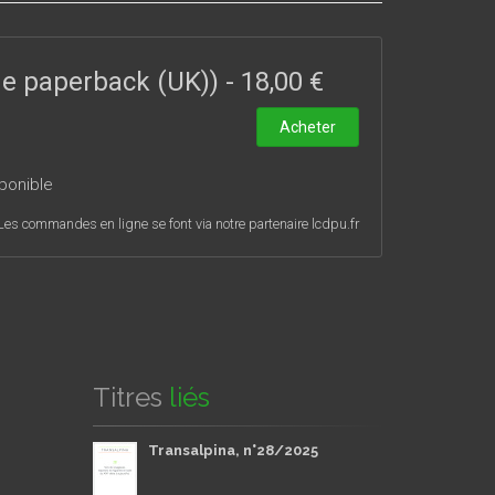
toriaux, ainsi que sur les choix linguistiques et
ées par la traduction de l’italien « sicilianisé » et
œuvres sont ici analysées dans un cadre
ade paperback (UK))
-
18,00 €
sable à se renouveler, même au-delà des frontières
Acheter
ponible
Les commandes en ligne se font via notre partenaire lcdpu.fr
Titres
liés
Transalpina, n°28/2025