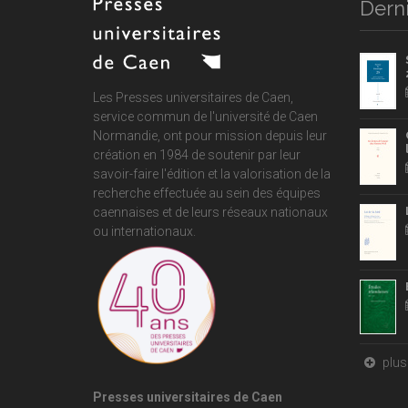
Derni
Les Presses universitaires de Caen,
service commun de
l'université de Caen
Normandie
, ont pour mission depuis leur
création en 1984 de soutenir par leur
savoir-faire l'édition et la valorisation de la
recherche effectuée au sein des équipes
caennaises et de leurs réseaux nationaux
ou internationaux.
plus 
Presses universitaires de Caen