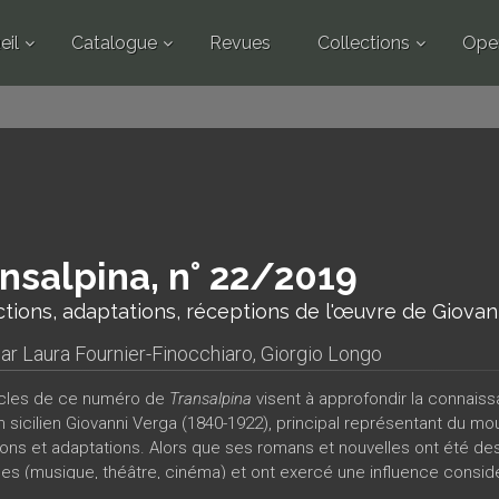
eil
Catalogue
Revues
Collections
Ope
nsalpina, n° 22/2019
tions, adaptations, réceptions de l'œuvre de Giovan
par
Laura Fournier-Finocchiaro
,
Giorgio Longo
icles de ce numéro de
Transalpina
visent à approfondir la connais
ain sicilien Giovanni Verga (1840-1922), principal représentant du 
ions et adaptations. Alors que ses romans et nouvelles ont été de
ques (musique, théâtre, cinéma) et ont exercé une influence considé
isme et le naturalisme européen, il manque une enquête systématiq