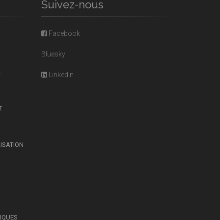
Suivez-nous
Facebook
Bluesky
E
LinkedIn
T
LISATION
SIQUES