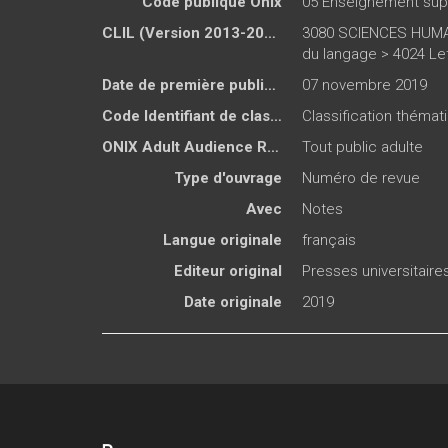
Code publique Onix
05 Enseignement sup
CLIL (Version 2013-2019 )
3080 SCIENCES HUMAI
du langage > 4024 Let
Date de première publication du titre
07 novembre 2019
Code Identifiant de classement sujet
Classification thémati
ONIX Adult Audience Rating
Tout public adulte
Type d'ouvrage
Numéro de revue
Avec
Notes
Langue originale
français
Editeur original
Presses universitair
Date originale
2019