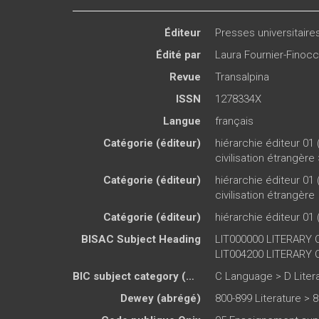
Éditeur
Presses universitair
Édité par
Laura Fournier-Finocc
Revue
Transalpina
ISSN
1278334X
Langue
français
Catégorie (éditeur)
hiérarchie éditeur 01 
civilisation étrangère
Catégorie (éditeur)
hiérarchie éditeur 01 
civilisation étrangère
Catégorie (éditeur)
hiérarchie éditeur 01 
BISAC Subject Heading
LIT000000 LITERARY C
LIT004200 LITERARY CR
BIC subject category (UK)
C Language > D Literat
Dewey (abrégé)
800-899 Literature > 8