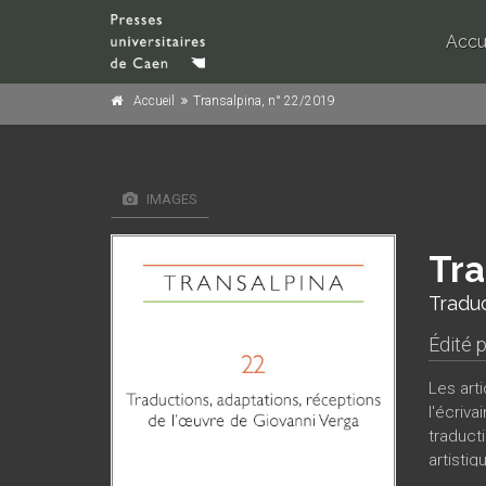
Accu
Accueil
Transalpina, n° 22/2019
IMAGES
Tra
Traduc
Édité 
Les art
l'écriv
traduct
artisti
le réal