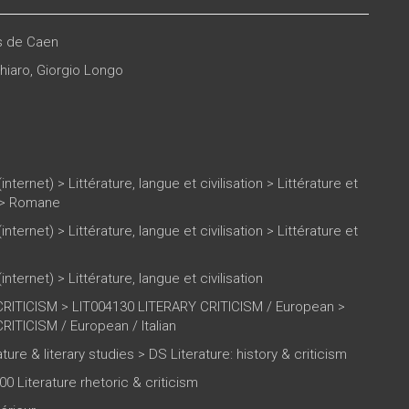
es de Caen
hiaro
,
Giorgio Longo
(internet)
>
Littérature, langue et civilisation
>
Littérature et
>
Romane
(internet)
>
Littérature, langue et civilisation
>
Littérature et
(internet)
>
Littérature, langue et civilisation
RITICISM > LIT004130 LITERARY CRITICISM / European >
ITICISM / European / Italian
ure & literary studies > DS Literature: history & criticism
00 Literature rhetoric & criticism