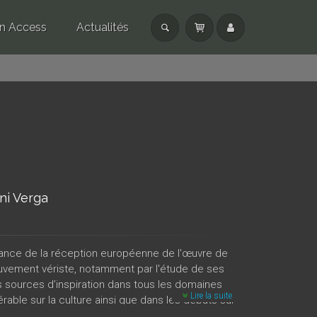
n Access
Actualités
ni Verga
sance de la réception européenne de l'œuvre de
mouvement vériste, notamment par l'étude de ses
s sources d’inspiration dans tous les domaines
Lire la suite
rable sur la culture ainsi que dans les débats sur
ue et globale sur les contextes de traduction et