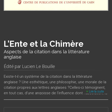
L'Ente et la Chimère
Aspects de la citation dans la littérature
anglaise
Édité par
Lucien Le Bouille
Existe-t-il un système de la citation dans la littérature
anglaise ? Une esthétique, une philosophie, une morale de la
citation propres aux lettres anglaises ?Celles-ci témoignent,
Lire la suite
en tout cas, d'une angoisse de l’influence dont l’absolution, la
rédemption sont la citation même. De quelle langue use-t-on
lorsqu’on cite, et les mots répétés sont-ils les mêmes ?
Discours qui n’est chaque fois ni tout à fait le même, etc.