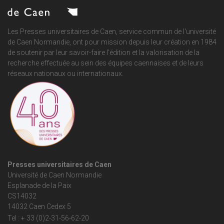
Les Presses universitaires de Caen, service commun de
l'université
de Caen Normandie
, ont pour mission depuis leur création en 1984
de soutenir par leur savoir-faire l'édition et la valorisation de la
recherche effectuée au sein des équipes caennaises et de leurs
réseaux nationaux ou internationaux.
Presses universitaires de Caen
Université de Caen Normandie
Esplanade de la Paix
CS14032
14032 Caen Cedex 5
Tel : + 33 (0)2-31-56-62-20