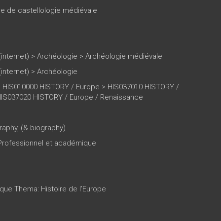
de de castellologie médiévale
(internet)
>
Archéologie
>
Archéologie médiévale
(internet)
>
Archéologie
 HIS010000 HISTORY / Europe > HIS037010 HISTORY /
HIS037020 HISTORY / Europe / Renaissance
raphy, (& biography)
 Professionnel et académique
ique Thema: Histoire de l’Europe