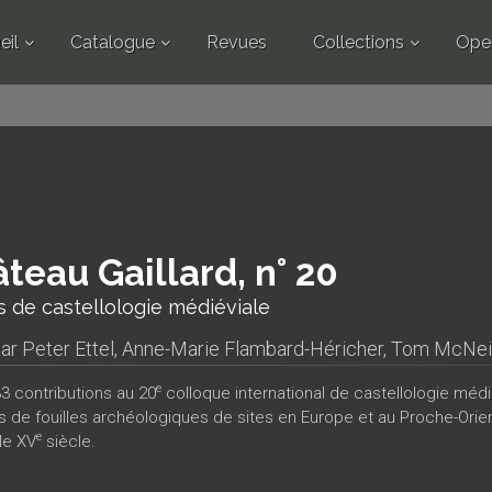
eil
Catalogue
Revues
Collections
Ope
teau Gaillard, n° 20
 de castellologie médiéviale
par
Peter Ettel
,
Anne-Marie Flambard-Héricher
,
Tom McNeil
e
33 contributions au 20
colloque international de castellologie médié
ts de fouilles archéologiques de sites en Europe et au Proche-Ori
e
le XV
siècle.