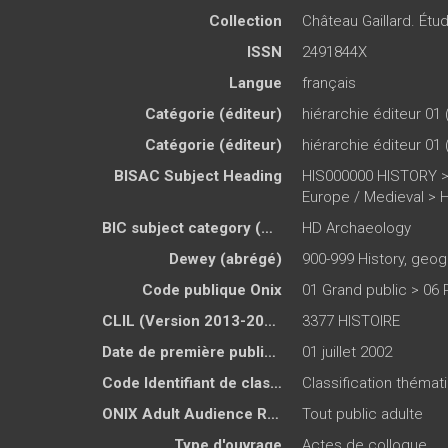
Collection
Château Gaillard. Étu
ISSN
2491844X
Langue
français
Catégorie (éditeur)
hiérarchie éditeur 01 
Catégorie (éditeur)
hiérarchie éditeur 01 
BISAC Subject Heading
HIS000000 HISTORY >
Europe / Medieval > 
BIC subject category (UK)
HD Archaeology
Dewey (abrégé)
900-999 History, geog
Code publique Onix
01 Grand public > 06
CLIL (Version 2013-2019 )
3377 HISTOIRE
Date de première publication du titre
01 juillet 2002
Code Identifiant de classement sujet
Classification thémat
ONIX Adult Audience Rating
Tout public adulte
Type d'ouvrage
Actes de colloque