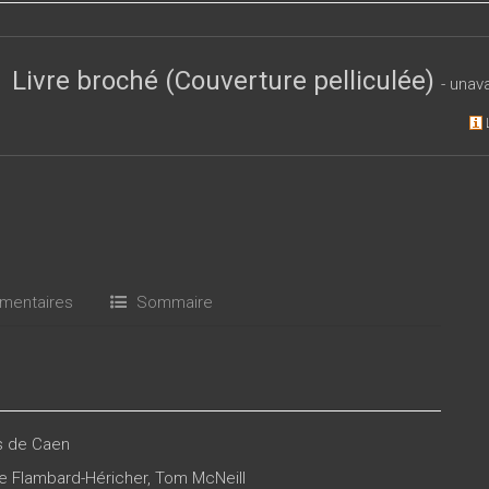
Livre broché (Couverture pelliculée)
- unav
entaires
Sommaire
es de Caen
e Flambard-Héricher
,
Tom McNeill