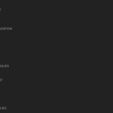
T
LISATION
SIQUES
IT
QUES