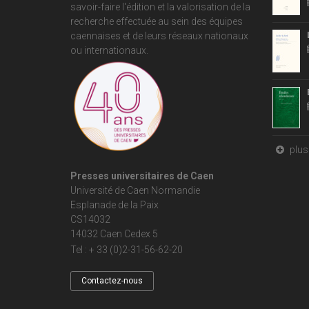
savoir-faire l'édition et la valorisation de la
recherche effectuée au sein des équipes
caennaises et de leurs réseaux nationaux
ou internationaux.
plus 
Presses universitaires de Caen
Université de Caen Normandie
Esplanade de la Paix
CS14032
14032 Caen Cedex 5
Tel : + 33 (0)2-31-56-62-20
Contactez-nous