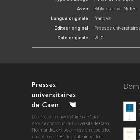
Avec
Bibliographie, Notes
Langue originale
français
Editeur original
Presses universitair
Date originale
2002
Derni
Les Presses universitaires de Caen,
service commun de
l'université de Caen
Normandie
, ont pour mission depuis leur
création en 1984 de soutenir par leur