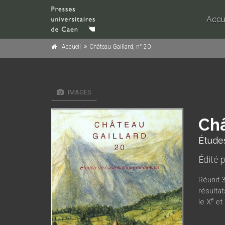
Accu
Accueil
Château Gaillard, n° 20
IMAGES
Châ
Études
Édité 
Réunit 
résulta
e
le X
et 