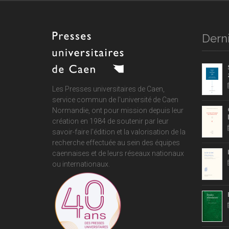
Derni
Les Presses universitaires de Caen,
service commun de
l'université de Caen
Normandie
, ont pour mission depuis leur
création en 1984 de soutenir par leur
savoir-faire l'édition et la valorisation de la
recherche effectuée au sein des équipes
caennaises et de leurs réseaux nationaux
ou internationaux.