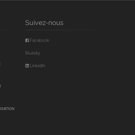
Suivez-nous
Facebook
Bluesky
E
LinkedIn
T
LISATION