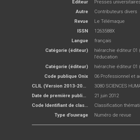
Éditeur
Presses universitair
Autre
Contributeurs divers
Revue
Le Télémaque
ISSN
1263588X
Langue
français
Catégorie (éditeur)
hiérarchie éditeur 01 
l'éducation
Catégorie (éditeur)
hiérarchie éditeur 01 
Code publique Onix
06 Professionnel et
CLIL (Version 2013-2019 )
3080 SCIENCES HUMA
Date de première publication du titre
21 juin 2012
Code Identifiant de classement sujet
Classification théma
Type d'ouvrage
Numéro de revue