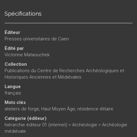
Guillaume Hulin, Sébastien Jesset, Didier Josset, Amélie
Laurent, Blandine Lecomte-Schmitt, Morgane Liard, Victorine
Spécifications
Mataouchek, Pierre Mille, Véronique Montembault, Bénédicte
Pradat, Sylvie Serre, Geert Verbrugghe, Jean-Hervé Yvinec ;
Éditeur
et la collaboration de
Jérôme Arquille, David Josset, Patrick
Presses universitaires de Caen
Neury, Mathilde Noël, Armelle Prévot, Boris Robin
Édité par
Victorine Mataouchek
Collection
Publications du Centre de Recherches Archéologiques et
Historiques Anciennes et Médiévales
Langue
français
Mots clés
ateliers de forge
,
Haut Moyen Âge
,
résidence élitaire
Catégorie (éditeur)
hiérarchie éditeur 01 (internet)
>
Archéologie
>
Archéologie
médiévale