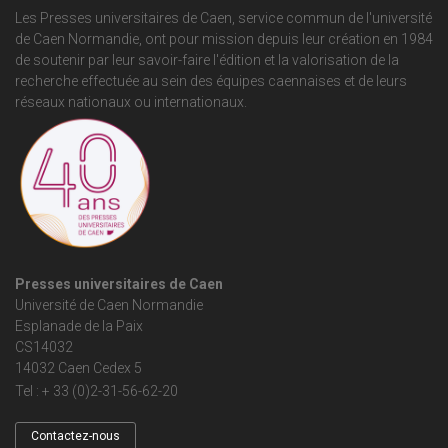
Les Presses universitaires de Caen, service commun de
l'université
de Caen Normandie
, ont pour mission depuis leur création en 1984
de soutenir par leur savoir-faire l'édition et la valorisation de la
recherche effectuée au sein des équipes caennaises et de leurs
réseaux nationaux ou internationaux.
Presses universitaires de Caen
Université de Caen Normandie
Esplanade de la Paix
CS14032
14032 Caen Cedex 5
Tel : + 33 (0)2-31-56-62-20
Contactez-nous