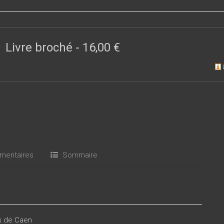
Livre broché
-
16,00 €
entaires
Sommaire
es de Caen