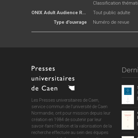
Classification thémat
ONIX Adult Audience Rating
Tout public adulte
Type d'ouvrage
Numéro de revue
Derni
Les Presses universitaires de Caen,
service commun de
l'université de Caen
Normandie
, ont pour mission depuis leur
création en 1984 de soutenir par leur
savoir-faire l'édition et la valorisation de la
recherche effectuée au sein des équipes