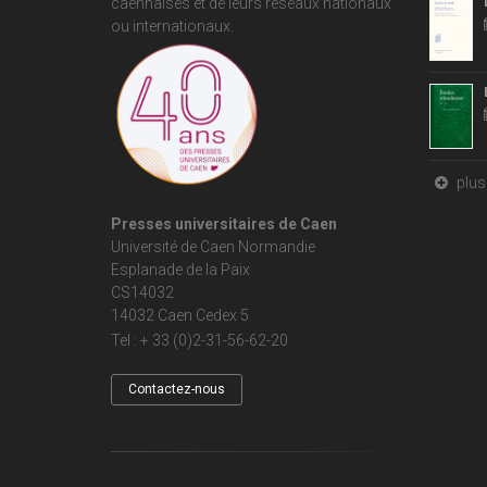
caennaises et de leurs réseaux nationaux
ou internationaux.
plus 
Presses universitaires de Caen
Université de Caen Normandie
Esplanade de la Paix
CS14032
14032 Caen Cedex 5
Tel : + 33 (0)2-31-56-62-20
Contactez-nous