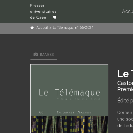
Accu
Accueil
Le Télémaque, n° 66/2024
IMAGES
Le 
Castor
Premi
Édité 
Corneli
une soc
de l’éd