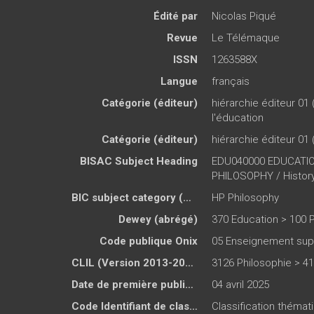
Édité par
Nicolas Piqué
Revue
Le Télémaque
ISSN
1263588X
Langue
français
Catégorie (éditeur)
hiérarchie éditeur 01 
l'éducation
Catégorie (éditeur)
hiérarchie éditeur 01 
BISAC Subject Heading
EDU040000 EDUCATION
PHILOSOPHY / Histor
BIC subject category (UK)
HP Philosophy
Dewey (abrégé)
370 Education > 100 
Code publique Onix
05 Enseignement supé
CLIL (Version 2013-2019 )
3126 Philosophie > 41
Date de première publication du titre
04 avril 2025
Code Identifiant de classement sujet
Classification thémat