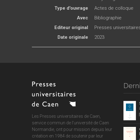
Type d'ouvrage
Actes de colloque
Avec
Bibliographie
Editeur original
Presses universitair
Date originale
2023
Derni
Les Presses universitaires de Caen,
service commun de
l'université de Caen
Normandie
, ont pour mission depuis leur
création en 1984 de soutenir par leur