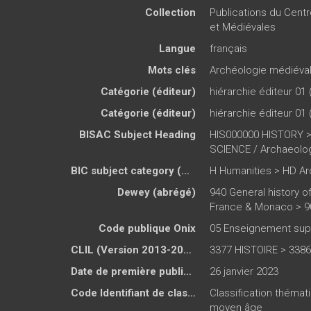
Collection
Publications du Cent
et Médiévales
Langue
français
Mots clés
Archéologie médiéva
Catégorie (éditeur)
hiérarchie éditeur 01 
Catégorie (éditeur)
hiérarchie éditeur 01 
BISAC Subject Heading
HIS000000 HISTORY 
SCIENCE / Archaeolo
BIC subject category (UK)
H Humanities > HD A
Dewey (abrégé)
940 General history o
France & Monaco > 9
Code publique Onix
05 Enseignement supé
CLIL (Version 2013-2019 )
3377 HISTOIRE > 338
Date de première publication du titre
26 janvier 2023
Code Identifiant de classement sujet
Classification thémat
moyen âge