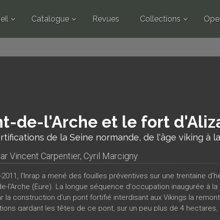
eil
Catalogue
Revues
Collections
Ope
t-de-l'Arche et le fort d'Aliz
rtifications de la Seine normande, de l'âge viking à 
par
Vincent Carpentier
,
Cyril Marcigny
2011, l'Inrap a mené des fouilles préventives sur une trentaine d'he
de-l'Arche (Eure). La longue séquence d'occupation inaugurée à la ­
r la construction d'un pont fortifié interdisant aux Vikings la remont
cations gardant les têtes de ce pont, sur un peu plus de 4 hectares
chéologue britannique Brian Dearden. Le rempart formant l'angle n