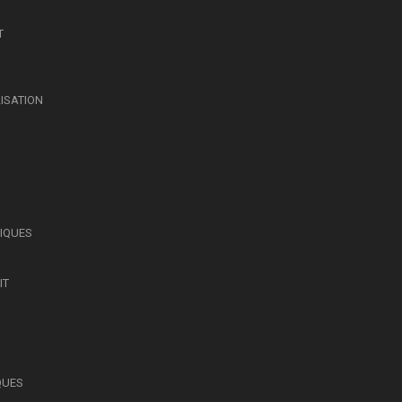
T
LISATION
SIQUES
IT
QUES