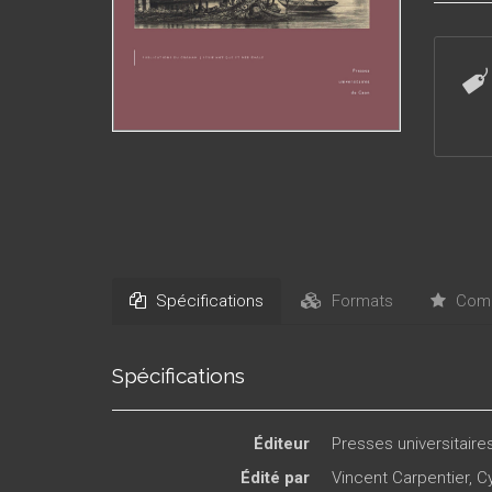
dans son
daté du
poliorc
la chron
aux XIV
chantier
bâtimen
enfants
les tex
chantie
notamme
depuis 
Spécifications
Formats
Comm
Spécifications
Éditeur
Presses universitair
Édité par
Vincent Carpentier
,
Cy