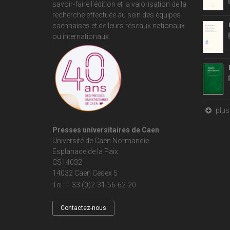
savoir-faire l'édition et la valorisation de la
recherche effectuée au sein des équipes
caennaises et de leurs réseaux nationaux
ou internationaux.
plus 
Presses universitaires de Caen
Université de Caen Normandie
Esplanade de la Paix
CS14032
14032 Caen Cedex 5
Tel : + 33 (0)2-31-56-62-20
Contactez-nous