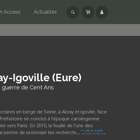
n Access
Actualités
ay-Igoville (Eure)
la guerre de Cent Ans
ctares en berge de Seine, à Alizay et Igoville, face
Préhistoire se conclut à l'époque carolingienne
ée vers Paris. En 2010, la fouille de l'une des
Lire la suite
, a permis de prolonger les recherches antérieures
ord-est de ce
castrum
quadrangulaire comprend,