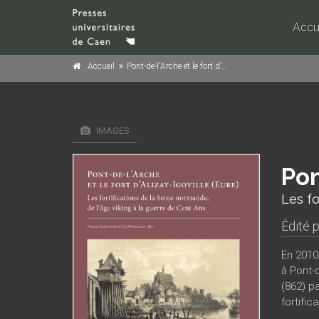
Accu
Accueil
Pont-de-l'Arche et le fort d'Alizay-Igoville (Eure)
IMAGES
Pon
Les fo
Édité 
En 2010-
à Pont-
(862) pa
fortifi
de l'ar