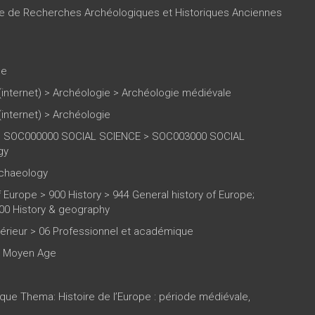
re de Recherches Archéologiques et Historiques Anciennes
le
(internet)
>
Archéologie
>
Archéologie médiévale
(internet)
>
Archéologie
> SOC000000 SOCIAL SCIENCE > SOC003000 SOCIAL
gy
rchaeology
f Europe > 900 History > 944 General history of Europe;
00 History & geography
rieur > 06 Professionnel et académique
6 Moyen Age
ique Thema: Histoire de l’Europe : période médiévale,