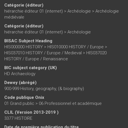
Catégorie (éditeur)
hiérarchie éditeur 01 (internet)
>
Archéologie
>
Archéologie
médiévale
Catégorie (éditeur)
hiérarchie éditeur 01 (internet)
>
Archéologie
BISAC Subject Heading
HIS000000 HISTORY > HIS010000 HISTORY / Europe >
HIS037010 HISTORY / Europe / Medieval > HIS037020
HISTORY / Europe / Renaissance
BIC subject category (UK)
HD Archaeology
Dewey (abrégé)
900-999 History, geography, (& biography)
Code publique Onix
01 Grand public > 06 Professionnel et académique
CLIL (Version 2013-2019 )
3377 HISTOIRE
Date de première publication du titre