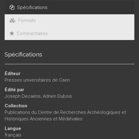
having been restored to its pride of place, and has become
Spécifications
an essential cultural venue, housing none other than the
Museum of Normandy, the Rampart Rooms and the Musée
Formats
des Beaux-Arts which draw art and history lovers from across
the world.
Commentaires
Spécifications
Éditeur
Presses universitaires de Caen
Édité par
Joseph Decaëns
,
Adrien Dubois
Collection
Publications du Centre de Recherches Archéologiques et
Historiques Anciennes et Médiévales
Langue
français