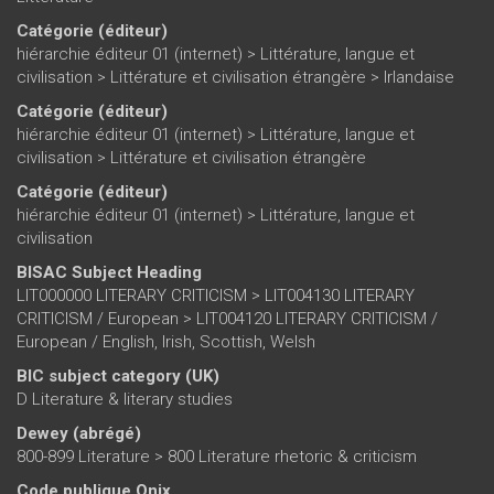
Catégorie (éditeur)
hiérarchie éditeur 01 (internet)
>
Littérature, langue et
civilisation
>
Littérature et civilisation étrangère
>
Irlandaise
Catégorie (éditeur)
hiérarchie éditeur 01 (internet)
>
Littérature, langue et
civilisation
>
Littérature et civilisation étrangère
Catégorie (éditeur)
hiérarchie éditeur 01 (internet)
>
Littérature, langue et
civilisation
BISAC Subject Heading
LIT000000 LITERARY CRITICISM > LIT004130 LITERARY
CRITICISM / European > LIT004120 LITERARY CRITICISM /
European / English, Irish, Scottish, Welsh
BIC subject category (UK)
D Literature & literary studies
Dewey (abrégé)
800-899 Literature > 800 Literature rhetoric & criticism
Code publique Onix