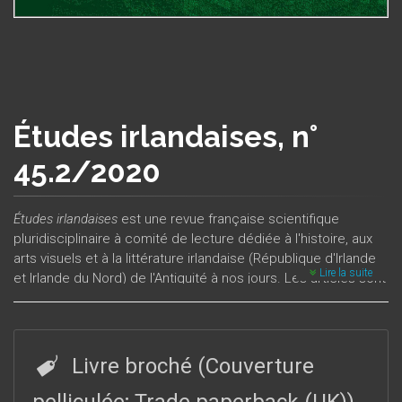
Études irlandaises, n°
45.2/2020
Études irlandaises
est une revue française scientifique
pluridisciplinaire à comité de lecture dédiée à l'histoire, aux
arts visuels et à la littérature irlandaise (République d'Irlande
Lire la suite
et Irlande du Nord) de l'Antiquité à nos jours. Les articles sont
publiés en français, en anglais ou en gaélique, et peuvent
porter sur la poésie, la fiction, le théâtre, le cinéma, la
musique, la politique, l'économie, les sujets de société, mais
aussi sur la diaspora, les échanges interculturels, les relations
Livre broché (Couverture
diplomatiques, l'archéologie, l'architecture, etc. La revue est
publiée deux fois par an, alternant numéros thématiques et
pelliculée; Trade paperback (UK))
-