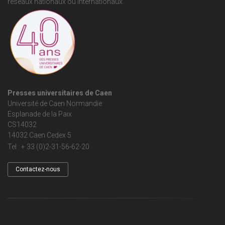
réseaux nationaux ou internationaux.
Presses universitaires de Caen
Université de Caen Normandie
Esplanade de la Paix
CS14032
14032 Caen Cedex 5
Tel : + 33 (0)2-31-56-62-20
Contactez-nous