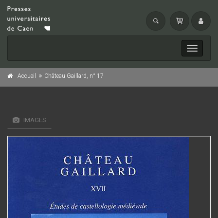
Toggle
navigati
Accueil
Château Gaillard, n° 17
IMAGES