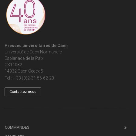
Presses universitaires de Caen
Université de Caen Normandie
Esplanade de la Paix
CS14032
14032 Caen Cedex 5
Tel : + 33 (0)2-31-56-62-20
Contactez-nous
COMMANDES