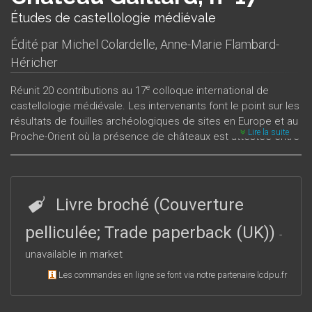
Études de castellologie médiévale
Édité par
Michel Colardelle
,
Anne-Marie Flambard-
Héricher
e
Réunit 20 contributions au 17
colloque international de
castellologie médiévale. Les intervenants font le point sur les
résultats de fouilles archéologiques de sites en Europe et au
Lire la suite
Proche-Orient où la présence de châteaux est attestée entre
e
e
le X
et le XV
siècle.
Livre broché (Couverture
pelliculée; Trade paperback (UK))
-
unavailable in market
Les commandes en ligne se font via notre partenaire lcdpu.fr