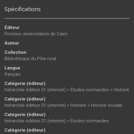
l’appropriation des espaces forestiers par les sociétés, le
Spécifications
rôle de l’État depuis les ducs de Normandie dans la gestion
des richesses naturelles face à la pression humaine,
l’utilisation des ressources ligneuses dans le développement
Éditeur
économique, l’aménagement de l’espace et le cadre de vie
Presses universitaires de Caen
des populations limitrophes.
Auteur
Collection
Bibliothèque du Pôle rural
Langue
français
Catégorie (éditeur)
hiérarchie éditeur 01 (internet)
>
Études normandes
>
Histoire
Catégorie (éditeur)
hiérarchie éditeur 01 (internet)
>
Histoire
>
Histoire sociale
Catégorie (éditeur)
hiérarchie éditeur 01 (internet)
>
Études normandes
Catégorie (éditeur)