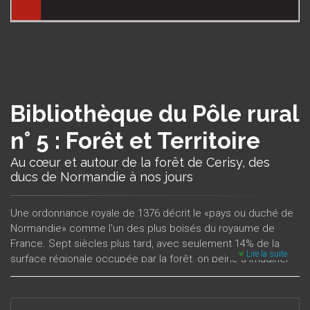
Bibliothèque du Pôle rural
n° 5 : Forêt et Territoire
Au cœur et autour de la forêt de Cerisy, des
ducs de Normandie à nos jours
Une ordonnance royale de 1376 décrit le «pays ou duché de
Normandie» comme l'un des plus boisés du royaume de
France. Sept siècles plus tard, avec seulement 14% de la
Lire la suite
surface régionale occupée par la forêt, on peine à imaginer
l’importance d’un couvert forestier qui s’est érodé au fil de
l’histoire. Aujourd’hui le rôle d’une «forêt salvatrice» apportant
sa contribution aux puits de carbone laisse une large place à