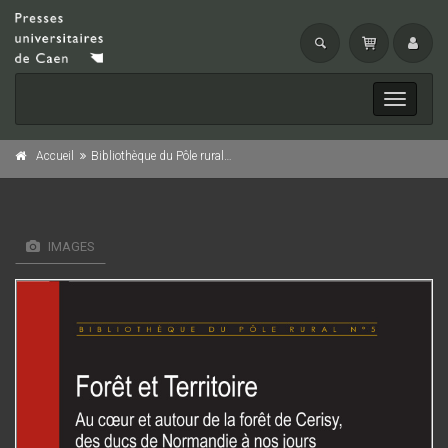
Toggle
navigati
Accueil
Bibliothèque du Pôle rural n° 5 : Forêt et Territoire
IMAGES