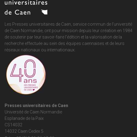
Les Presses universitaires de Caen, service commun de
l'université
de Caen Normandie
, ont pour mission depuis leur création en 1984
de soutenir par leur savoir-faire l'édition et la valorisation de la
recherche effectuée au sein des équipes caennaises et de leurs
réseaux nationaux ou internationaux.
Presses universitaires de Caen
Université de Caen Normandie
Esplanade de la Paix
CS14032
14032 Caen Cedex 5