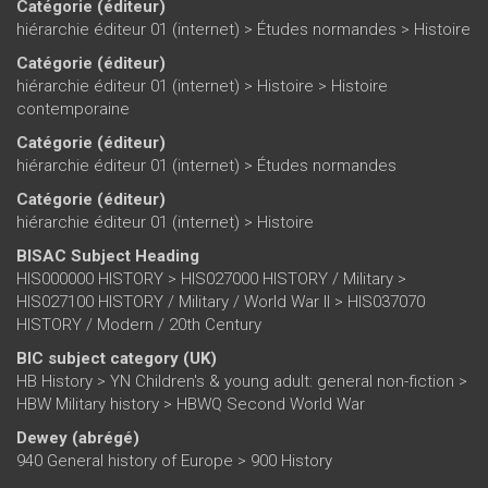
Catégorie (éditeur)
hiérarchie éditeur 01 (internet)
>
Études normandes
>
Histoire
Catégorie (éditeur)
hiérarchie éditeur 01 (internet)
>
Histoire
>
Histoire
contemporaine
Catégorie (éditeur)
hiérarchie éditeur 01 (internet)
>
Études normandes
Catégorie (éditeur)
hiérarchie éditeur 01 (internet)
>
Histoire
BISAC Subject Heading
HIS000000 HISTORY > HIS027000 HISTORY / Military >
HIS027100 HISTORY / Military / World War II > HIS037070
HISTORY / Modern / 20th Century
BIC subject category (UK)
HB History > YN Children's & young adult: general non-fiction >
HBW Military history > HBWQ Second World War
Dewey (abrégé)
940 General history of Europe > 900 History