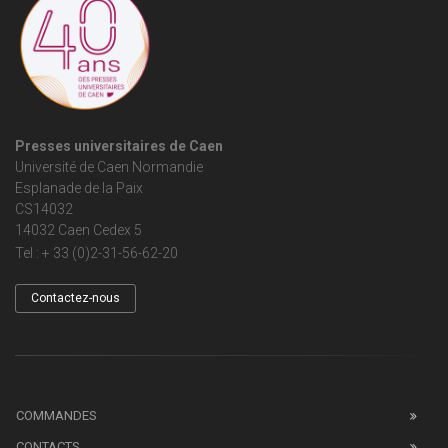
Presses universitaires de Caen
Université de Caen Normandie
Esplanade de la Paix
CS14032
14032 Caen Cedex 5
Tel : + 33 (0)2-31-56-62-20
Contactez-nous
COMMANDES
CONTACTS