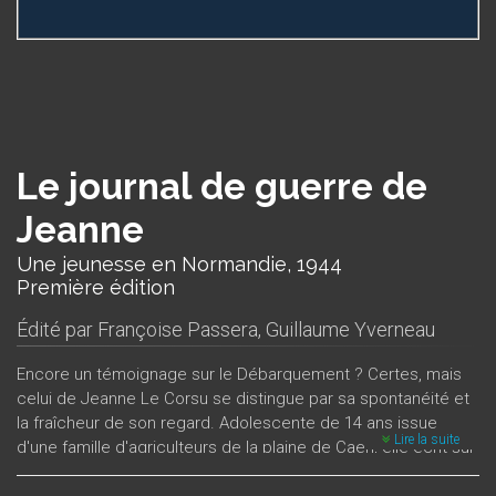
Le journal de guerre de
Jeanne
Une jeunesse en Normandie, 1944
Première édition
Édité par
Françoise Passera
,
Guillaume Yverneau
Encore un témoignage sur le Débarquement ? Certes, mais
celui de Jeanne Le Corsu se distingue par sa spontanéité et
la fraîcheur de son regard. Adolescente de 14 ans issue
Lire la suite
d'une famille d'agriculteurs de la plaine de Caen, elle écrit sur
le vif les bouleversements qu'elle traverse, des premiers
bombardements à la reprise de l’école parmi les ruines.