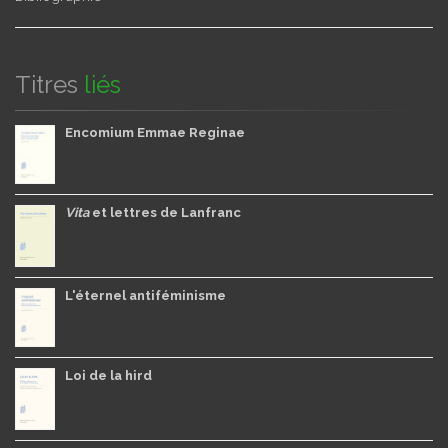
Titres
liés
Encomium Emmae Reginae
Vita
et lettres de Lanfranc
L'éternel antiféminisme
Loi de la hird