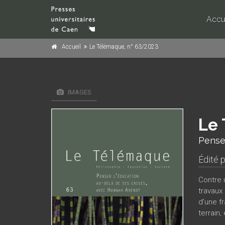
Accu
Accueil
Le Télémaque, n° 63/2023
IMAGES
Le 
Penser
Édité 
Contre 
travaux
d’une fr
terrain,