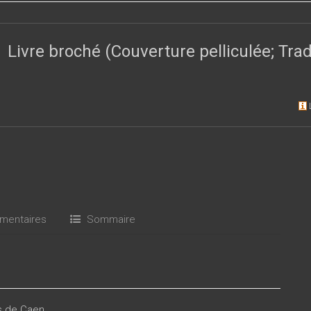
Livre broché (Couverture pelliculée; Tr
entaires
Sommaire
es de Caen