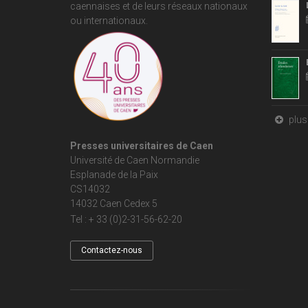
caennaises et de leurs réseaux nationaux
ou internationaux.
plus 
Presses universitaires de Caen
Université de Caen Normandie
Esplanade de la Paix
CS14032
14032 Caen Cedex 5
Tel : + 33 (0)2-31-56-62-20
Contactez-nous