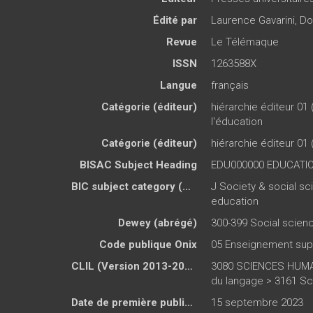
Édité par
Laurence Gavarini
,
Do
Revue
Le Télémaque
ISSN
1263588X
Langue
français
Catégorie (éditeur)
hiérarchie éditeur 01 
l'éducation
Catégorie (éditeur)
hiérarchie éditeur 01 
BISAC Subject Heading
EDU000000 EDUCATI
BIC subject category (UK)
J Society & social sc
education
Dewey (abrégé)
300-399 Social scien
Code publique Onix
05 Enseignement supé
CLIL (Version 2013-2019 )
3080 SCIENCES HUMAI
du langage > 3161 Sc
Date de première publication du titre
15 septembre 2023