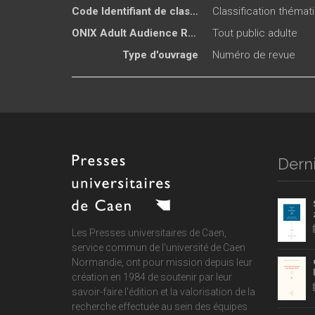
Code Identifiant de classement sujet
Classification thémat
ONIX Adult Audience Rating
Tout public adulte
Type d'ouvrage
Numéro de revue
Derni
Les Presses universitaires de Caen,
service commun de
l'université de Caen
Normandie
, ont pour mission depuis leur
création en 1984 de soutenir par leur
savoir-faire l'édition et la valorisation de la
recherche effectuée au sein des équipes