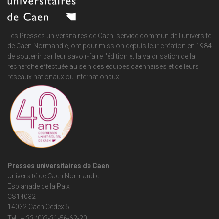
Les Presses universitaires de Caen, service commun de
l'université
de Caen Normandie
, ont pour mission depuis leur création en 1984
de soutenir par leur savoir-faire l'édition et la valorisation de la
recherche effectuée au sein des équipes caennaises et de leurs
réseaux nationaux ou internationaux.
Presses universitaires de Caen
Université de Caen Normandie
Esplanade de la Paix
CS14032
14032 Caen Cedex 5
Tel : + 33 (0)2-31-56-62-20