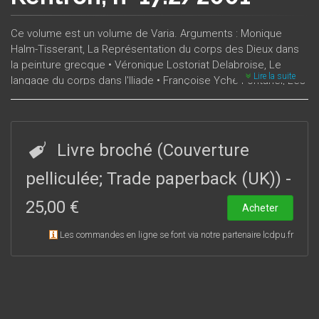
Ce volume est un volume de Varia. Arguments : Monique
Halm-Tisserant, La Représentation du corps des Dieux dans
la peinture grecque • Véronique Lostoriat Delabroise, Le
Lire la suite
langage du corps dans l'Iliade • Françoise Yche-Fontanel, Les
Boiteux, la boiterie et le pied dans la littérature grecque
ancienne – Philologies : Corinne Jouanno, L'Image
d’Alexandre le Conquérant chez les chroniqueurs byzantins
(VIe-XIIe siècles) • Bernard Boyaval, Dix notes égyptiennes –
Livre broché (Couverture
Comptes rendus.
pelliculée; Trade paperback (UK))
-
25,00 €
Acheter
Les commandes en ligne se font via notre partenaire lcdpu.fr