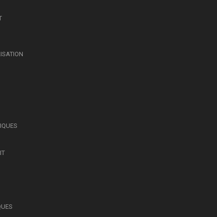
T
LISATION
SIQUES
IT
QUES