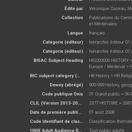
Édité par
Véronique Gazeau
,
Mo
Collection
Publications du Cent
et Médiévales
Langue
français
Catégorie (éditeur)
hiérarchie éditeur 01 
Catégorie (éditeur)
hiérarchie éditeur 01 
BISAC Subject Heading
HIS000000 HISTORY >
Europe / Medieval > 
BIC subject category (UK)
HB History > HR Relig
Dewey (abrégé)
900-999 History, geog
Code publique Onix
01 Grand public > 06
CLIL (Version 2013-2019 )
3377 HISTOIRE > 338
Date de première publication du titre
01 août 2008
Code Identifiant de classement sujet
Classification théma
ONIX Adult Audience Rating
Tout public adulte