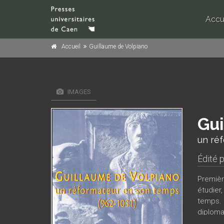
Accu
Accueil
Guillaume de Volpiano
IMAGES
Gui
un ré
Édité 
Première
étudier
temps. 
diploma
l’Europe