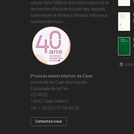
savoir-faire l'édition et la valorisation de la
recherche effectuée au sein des équipes
caennaises et de leurs réseaux nationaux
ou internationaux.
plus 
Presses universitaires de Caen
Université de Caen Normandie
Esplanade de la Paix
CS14032
14032 Caen Cedex 5
Tel : + 33 (0)2-31-56-62-20
Contactez-nous