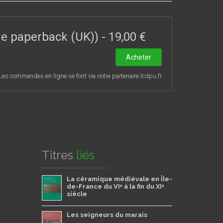
rquant, celui de Saint-Bénigne – sont aussi
e, en Île-de-France ou en Normandie, des princes,
talie, mais aussi à Maïeul de Cluny, son père
ade paperback (UK))
-
19,00 €
du Gard, ou encore au duc normand Richard II
s enjeux de la réforme monastique du xᵉ siècle
Acheter
Les commandes en ligne se font via notre partenaire lcdpu.fr
Titres
liés
La céramique médiévale en Île-
de-France du VIᵉ à la fin du XIᵉ
siècle
Les seigneurs du marais