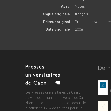
Avec
Notes
Langue originale
français
Editeur original
Presses universitair
Date originale
2008
Derni
Les Presses universitaires de Caen,
service commun de
l'université de Caen
Normandie
, ont pour mission depuis leur
création en 1984 de soutenir par leur