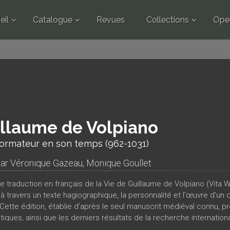
eil
Catalogue
Revues
Collections
Ope
llaume de Volpiano
formateur en son temps (962-1031)
par
Véronique Gazeau
,
Monique Goullet
 traduction en français de la Vie de Guillaume de Volpiano (Vita Wi
, à travers un texte hagiographique, la personnalité et l'œuvre d'u
Cette édition, établie d’après le seul manuscrit médiéval connu, p
tiques, ainsi que les derniers résultats de la recherche internatio
 médiévale, depuis sa naissance à la citadelle d’Orta en Italie jus