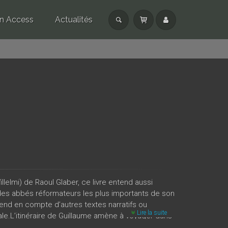
n Access
Actualités
llelmi) de Raoul Glaber, ce livre entend aussi
n des abbés réformateurs les plus importants de son
rend en compte d’autres textes narratifs ou
Lire la suite
nale.L’itinéraire de Guillaume amène à voyager dans
qu’à sa mort à Fécamp en 1031, en passant par Dijon,