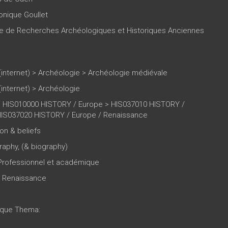
nique Goullet
re de Recherches Archéologiques et Historiques Anciennes
(internet)
>
Archéologie
>
Archéologie médiévale
(internet)
>
Archéologie
 HIS010000 HISTORY / Europe > HIS037010 HISTORY /
HIS037020 HISTORY / Europe / Renaissance
ion & beliefs
raphy, (& biography)
 Professionnel et académique
7 Renaissance
tique Thema: