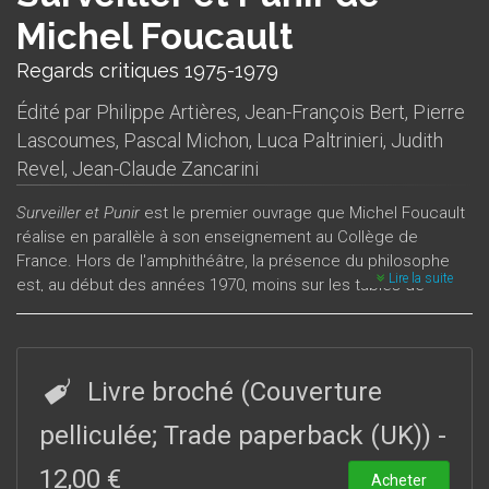
Michel Foucault
Regards critiques 1975-1979
Édité par
Philippe Artières
,
Jean-François Bert
,
Pierre
Lascoumes
,
Pascal Michon
,
Luca Paltrinieri
,
Judith
Revel
,
Jean-Claude Zancarini
Surveiller et Punir
est le premier ouvrage que Michel Foucault
réalise en parallèle à son enseignement au Collège de
France. Hors de l'amphithéâtre, la présence du philosophe
Lire la suite
est, au début des années 1970, moins sur les tables de
librairies que dans l’actualité, en particulier avec le GIP
(Groupe information prison). De fait, l’intellectuel participe à
de nombreux combats. Son grand « livre des peines » a un
succès immédiat, réson- nant avec une actualité politique et
Livre broché (Couverture
sociale encore fortement marquée par les événements de
1968. Un succès qui réside dans la capacité de Michel
pelliculée; Trade paperback (UK))
-
Foucault à tenir ensemble, et pour la première fois, un travail
12,00 €
de la pensée et une attention au contemporain relevant d’une
Acheter