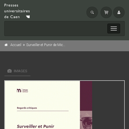
Toggle
navigati
Accueil
Surveiller et Punir de Michel Foucault
IMAGES