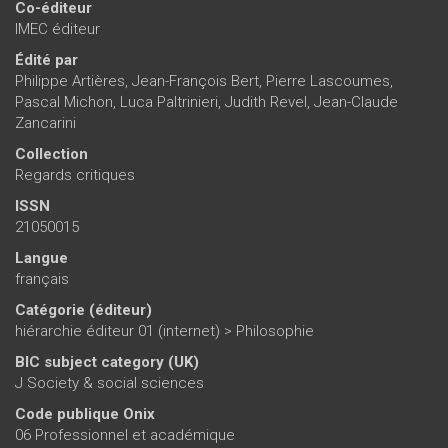
Co-éditeur
IMEC éditeur
Édité par
Philippe Artières
,
Jean-François Bert
,
Pierre Lascoumes
,
Pascal Michon
,
Luca Paltrinieri
,
Judith Revel
,
Jean-Claude
Zancarini
Collection
Regards critiques
ISSN
21050015
Langue
français
Catégorie (éditeur)
hiérarchie éditeur 01 (internet)
>
Philosophie
BIC subject category (UK)
J Society & social sciences
Code publique Onix
06 Professionnel et académique