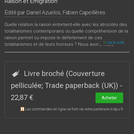
Raison et Émigration
Édité par
Daniel Azuelos
,
Fabien Capeillères
Quelle relation la raison entretient-elle avec les atrocités des
totalitarismes contemporains ou quelle compréhension de la
raison permet ou impose le déferlement de ces
Lire la suite
totalitarismes et de leurs horreurs ? Nous avons voulu
brosser ici un tableau général des réinterprétations de la
rationalité accomplies à partir de cette nouvelle situation
historique. Notre intention n'est donc nullement de livrer une
chronique de l’émigration des « intellectuels » fuyant le
Livre broché (Couverture
nazisme mais de montrer dans quelle mesure leur
conception de la raison s’en est trouvée changée et les
pelliculée; Trade paperback (UK))
-
modifications méthodologiques que cette émigration a
22,87 €
entraîné dans leurs œuvres.
Acheter
Les commandes en ligne se font via notre partenaire lcdpu.fr