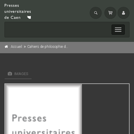
Toggle
navigati
Accueil
Cahiers de philosophie de l'université de Caen, n° 30/1996
IMAGES