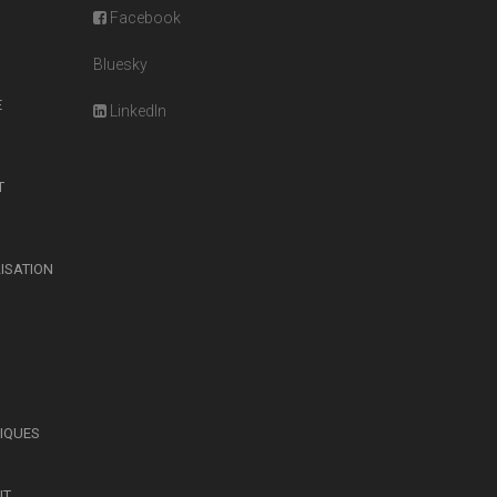
Facebook
Bluesky
E
LinkedIn
T
LISATION
SIQUES
IT