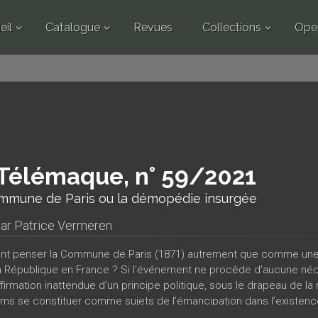
eil
Catalogue
Revues
Collections
Ope
Télémaque, n° 59/2021
mmune de Paris ou la démopédie insurgée
par
Patrice Vermeren
 penser la Commune de Paris (1871) autrement que comme une 
a République en France ? Si l'événement ne procède d’aucune néce
firmation inattendue d’un principe politique, sous le drapeau de la 
ms se constituer comme sujets de l’émancipation dans l’existence
ience inédite d’une démocratie contre l’État ? Plutôt que de trai