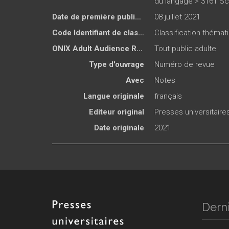
du langage > 3161 Sc
Date de première publication du titre
08 juillet 2021
Code Identifiant de classement sujet
Classification thémat
ONIX Adult Audience Rating
Tout public adulte
Type d'ouvrage
Numéro de revue
Avec
Notes
Langue originale
français
Editeur original
Presses universitair
Date originale
2021
Derni