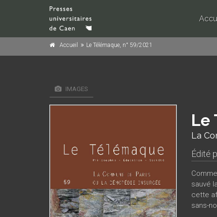
Accu
Accueil
Le Télémaque, n° 59/2021
IMAGES
Le 
La Co
Édité 
Comment
sauvé l
cette af
sans-no
l’expér