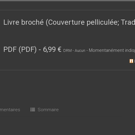
e du commun, ce dossier s’interroge sur la manière de se saisir au
émopédie insurgée.
Livre broché (Couverture pelliculée; Tr
PDF (PDF)
-
6,99 €
- Momentanément indis
DRM - Aucun
entaires
Sommaire