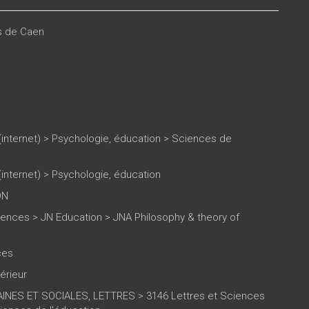
es de Caen
(internet)
>
Psychologie, éducation
>
Sciences de
(internet)
>
Psychologie, éducation
ON
iences > JN Education > JNA Philosophy & theory of
ces
érieur
NES ET SOCIALES, LETTRES > 3146 Lettres et Sciences