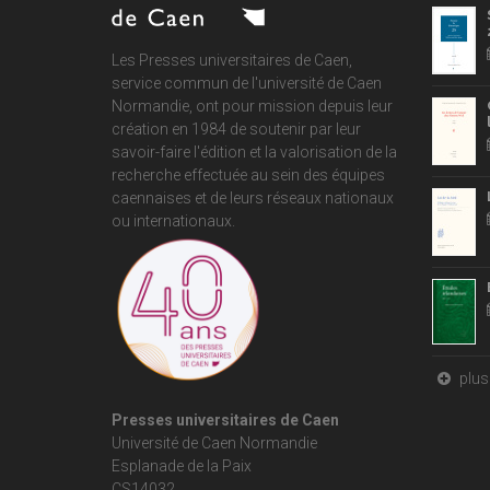
Les Presses universitaires de Caen,
service commun de
l'université de Caen
Normandie
, ont pour mission depuis leur
création en 1984 de soutenir par leur
savoir-faire l'édition et la valorisation de la
recherche effectuée au sein des équipes
caennaises et de leurs réseaux nationaux
ou internationaux.
plus 
Presses universitaires de Caen
Université de Caen Normandie
Esplanade de la Paix
CS14032