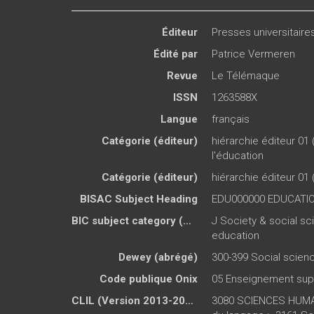
Éditeur
Presses universitair
Édité par
Patrice Vermeren
Revue
Le Télémaque
ISSN
1263588X
Langue
français
Catégorie (éditeur)
hiérarchie éditeur 01 
l'éducation
Catégorie (éditeur)
hiérarchie éditeur 01 
BISAC Subject Heading
EDU000000 EDUCATI
BIC subject category (UK)
J Society & social sc
education
Dewey (abrégé)
300-399 Social scien
Code publique Onix
05 Enseignement sup
CLIL (Version 2013-2019 )
3080 SCIENCES HUMAI