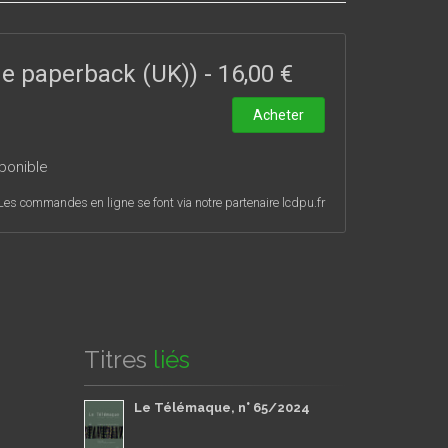
jourd’hui des chemins aporétiques de la liberté et
ade paperback (UK))
-
16,00 €
Acheter
ponible
Les commandes en ligne se font via notre partenaire lcdpu.fr
Titres
liés
Le Télémaque, n° 65/2024