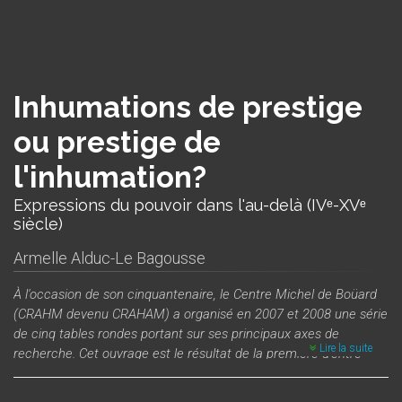
Inhumations de prestige
ou prestige de
l'inhumation?
Expressions du pouvoir dans l'au-delà (IVᵉ-XVᵉ
siècle)
Armelle Alduc-Le Bagousse
À l'occasion de son cinquantenaire, le Centre Michel de Boüard
(CRAHM devenu CRAHAM) a organisé en 2007 et 2008 une série
de cinq tables rondes portant sur ses principaux axes de
Lire la suite
recherche. Cet ouvrage est le résultat de la première d'entre
elles.