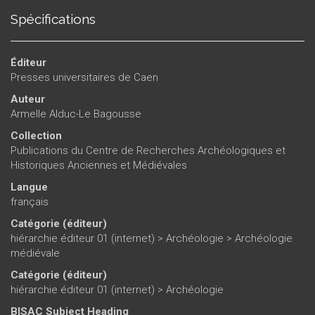
sur celles de puissants «chefs» guerriers inhumés à
Spécifications
proximité de leur cheval (censé les conduire dans l'autre
monde ?)... Sorte de fil rouge de cet ouvrage, les relations
qu'entretiennent les vivants avec leurs morts sont une
Éditeur
donnée essentielle de la distinction et de la construction des
Presses universitaires de Caen
élites.
Auteur
Armelle Alduc-Le Bagousse
Collection
Publications du Centre de Recherches Archéologiques et
Historiques Anciennes et Médiévales
Langue
français
Catégorie (éditeur)
hiérarchie éditeur 01 (internet)
>
Archéologie
>
Archéologie
médiévale
Catégorie (éditeur)
hiérarchie éditeur 01 (internet)
>
Archéologie
BISAC Subject Heading