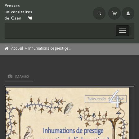
Toggle
navigati
Accueil
Inhumations de prestige ou prestige de l'inhumation?
IMAGES