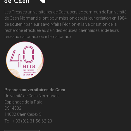
Les Presses universitaires de Caen, service commun de
l'université
de Caen Normandie
, ont pour mission depuis leur création en 1984
de soutenir par leur savoir-faire l'édition et la valorisation de la
recherche effectuée au sein des équipes caennaises et de leurs
réseaux nationaux ou internationaux.
Presses universitaires de Caen
Université de Caen Normandie
Esplanade de la Paix
CS14032
14032 Caen Cedex 5
Tel : + 33 (0)2-31-56-62-20