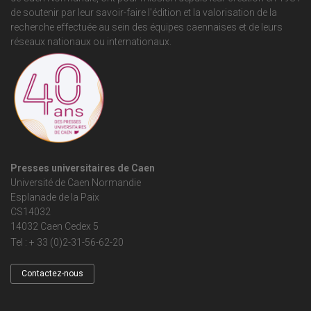
de soutenir par leur savoir-faire l'édition et la valorisation de la
recherche effectuée au sein des équipes caennaises et de leurs
réseaux nationaux ou internationaux.
Presses universitaires de Caen
Université de Caen Normandie
Esplanade de la Paix
CS14032
14032 Caen Cedex 5
Tel : + 33 (0)2-31-56-62-20
Contactez-nous