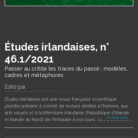
Études irlandaises, n°
46.1/2021
Passer au crible les traces du passé : modèles,
cadres et métaphores
Édité par
Études irlandaises
est une revue française scientifique
pluridisciplinaire à comité de lecture dédiée à l'histoire, aux
arts visuels et à la littérature irlandaise (République d'Irlande
Lire la suite
et Irlande du Nord) de l'Antiquité à nos jours. Les articles sont
publiés en français, en anglais ou en gaélique, et peuvent
porter sur la poésie, la fiction, le théâtre, le cinéma, la