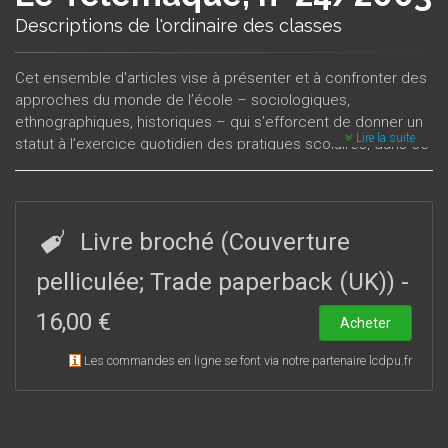
Descriptions de l'ordinaire des classes
Cet ensemble d'articles vise à présenter et à confronter des
approches du monde de l’école – sociologiques,
ethnographiques, historiques – qui s’efforcent de donner un
Lire la suite
statut à l’exercice quotidien des pratiques scolaires, dans ce
qu’elles ont de silencieux et d’ordinaire. Comment décrire et
comprendre des activités et des usages marqués par la
condition obscure du banal et du répétitif ? Cet ordinaire
constitue-t-il le soubassement invisible de toute scolarisation
Livre broché (Couverture
possible ? Se transforme-t-il et de quelle façon devant « le
nouvel âge du désordre scolaire », les nouveaux modes de «
pelliculée; Trade paperback (UK))
-
l’expérience des élèves », les nouveaux modèles de la
16,00 €
pratique enseignante ?
Acheter
Les commandes en ligne se font via notre partenaire lcdpu.fr