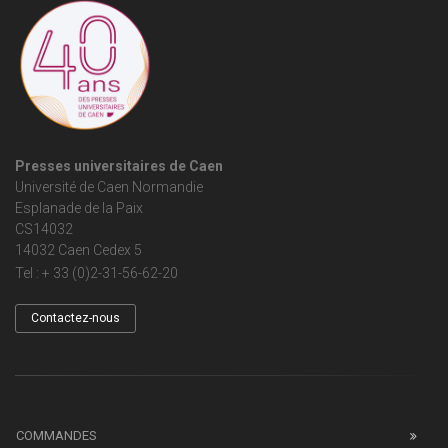
Presses universitaires de Caen
Université de Caen Normandie
Esplanade de la Paix
CS14032
14032 Caen Cedex 5
Tel : + 33 (0)2-31-56-62-20
Contactez-nous
COMMANDES