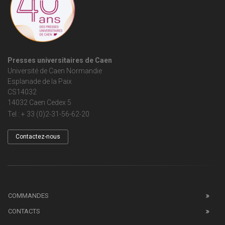
Presses universitaires de Caen
Université de Caen Normandie
Esplanade de la Paix
CS14032
14032 Caen Cedex 5
Tel : + 33 (0)2-31-56-62-20
Contactez-nous
COMMANDES
CONTACTS