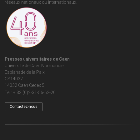
réseaux nationaux ou internationaux.
Presses universitaires de Caen
Université de Caen Normandie
Esplanade de la Paix
CS14032
14032 Caen Cedex 5
Tel : + 33 (0)2-31-56-62-20
Contactez-nous