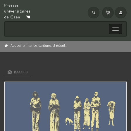
Toggle
navigati
Accueil
Irlande, écritures et réécritures de la Famine
IMAGES