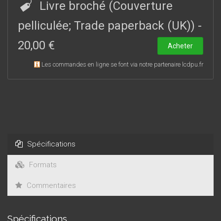
pour thème fédérateur la Famine et montrent bien que
Livre broché (Couverture
l’événement, qu’il soit traité par des auteurs ayant été ou non
à son contact, fait l’objet de différentes interprétations. La
pelliculée; Trade paperback (UK))
-
Famine en effet reste une réalité historique difficilement
20,00 €
saisissable.
Acheter
Les commandes en ligne se font via notre partenaire lcdpu.fr
Spécifications
Formats
Commentaires
Spécifications