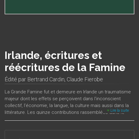
Irlande, écritures et
réécritures de la Famine
Édité par
Bertrand Cardin
,
Claude Fierobe
La Grande Famine fut et demeure en Irlande un traumatisme
majeur dont les effets se perçoivent dans l'inconscient
collectif, l’économie, la langue, la culture mais aussi dans la
Lire la suite
littérature. Les quinze contributions rassemblées dans le
présent volume étudient des œuvres de genres divers
(roman, nouvelle, théâtre et poésie), dont les dates de
e
e
publications s’échelonnent du XIX
au XXI
siècle. Toutes ont