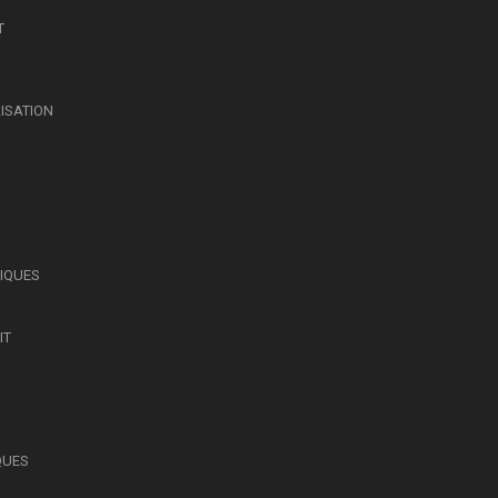
T
LISATION
SIQUES
IT
QUES