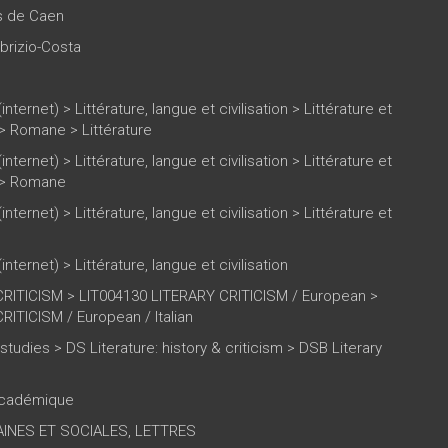
es de Caen
abrizio-Costa
(internet)
>
Littérature, langue et civilisation
>
Littérature et
>
Romane
>
Littérature
(internet)
>
Littérature, langue et civilisation
>
Littérature et
>
Romane
(internet)
>
Littérature, langue et civilisation
>
Littérature et
(internet)
>
Littérature, langue et civilisation
RITICISM > LIT004130 LITERARY CRITICISM / European >
ITICISM / European / Italian
y studies > DS Literature: history & criticism > DSB Literary
 académique
INES ET SOCIALES, LETTRES