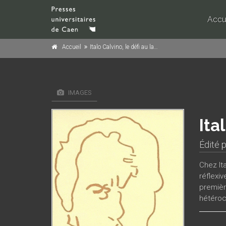
Accu
Accueil
Italo Calvino, le défi au labyrinthe
IMAGES
Ita
Édité 
Chez It
réflexiv
premièr
hétéroc
complexi
idéologi