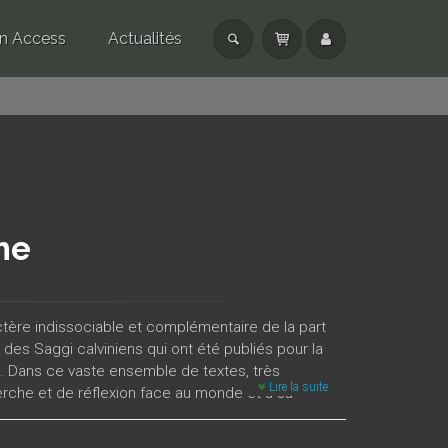
n Access
Actualités
the
actère indissociable et complémentaire de la part
e des Saggi calviniens qui ont été publiés pour la
. Dans ce vaste ensemble de textes, très
Lire la suite
rche et de réflexion face au monde et à sa
 y sont traités, l’autobiographisme, la crise des
ure, l’écriture de Tommaso Landolfi, l’« anthropologie