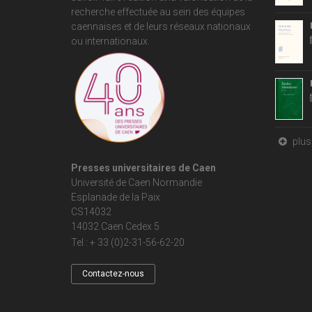
recherche effectuée au sein des équipes
caennaises et de leurs réseaux nationaux
ou internationaux.
plus 
Presses universitaires de Caen
Université de Caen Normandie
Esplanade de la Paix
CS14032
14032 Caen Cedex 5
Tel : + 33 (0)2-31-56-62-20
Contactez-nous