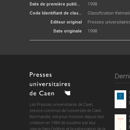
Date de première publication du titre
1998
Code Identifiant de classement sujet
Classification thémati
Editeur original
Presses universitair
Date originale
1998
Derni
Les Presses universitaires de Caen,
service commun de
l'université de Caen
Normandie
, ont pour mission depuis leur
création en 1984 de soutenir par leur
savoir-faire l'édition et la valorisation de la