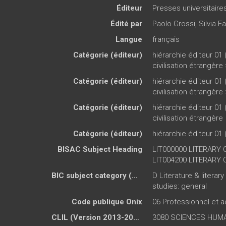
Éditeur
Presses universitair
Édité par
Paolo Grossi
,
Silvia F
Langue
français
Catégorie (éditeur)
hiérarchie éditeur 01 
civilisation étrangère
Catégorie (éditeur)
hiérarchie éditeur 01 
civilisation étrangère
Catégorie (éditeur)
hiérarchie éditeur 01 
civilisation étrangère
Catégorie (éditeur)
hiérarchie éditeur 01 
BISAC Subject Heading
LIT000000 LITERARY C
LIT004200 LITERARY CR
BIC subject category (UK)
D Literature & literar
studies: general
Code publique Onix
06 Professionnel et
CLIL (Version 2013-2019 )
3080 SCIENCES HUMA