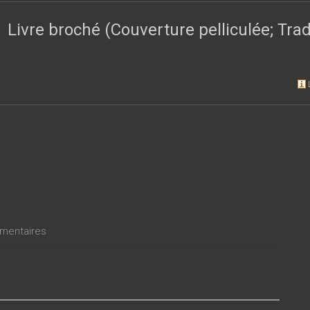
fice », la réflexion sur l’utopie, la prédilection pour l’Arioste.
Livre broché (Couverture pelliculée; Tr
entaires