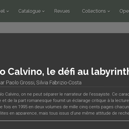
eil
Catalogue
Revues
Collections
Ope
lo Calvino, le défi au labyrin
par
Paolo Grossi
,
Silvia Fabrizio-Costa
alo Calvino, on ne peut séparer le narrateur de l'essayiste. Ce car
e et de la part romanesque fournit un éclairage critique à la lectur
e fois en 1995 en deux volumes de mille cinq cents pages chacun
lites en apparence, mais tous issus d’une même attitude de reche
té, les auteurs ont retenu, parmi les thèmes nombreux et variés qui
es, l’image de la ville, l’intérêt pour les arts plastiques et la peint