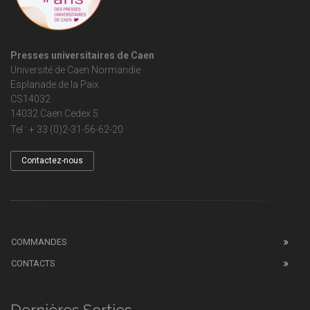
Presses universitaires de Caen
Université de Caen Normandie
Esplanade de la Paix
CS14032
14032 Caen Cedex 5
Tel : + 33 (0)2-31-56-62-20
Contactez-nous
COMMANDES
CONTACTS
Dernières Sorties