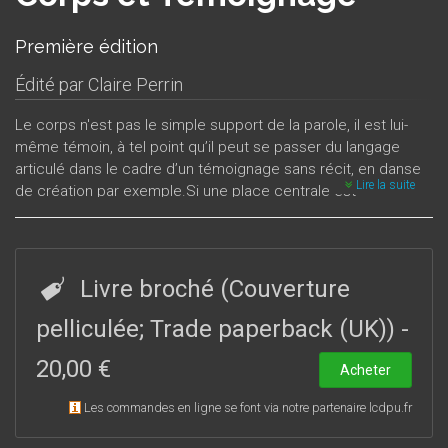
Première édition
Édité par
Claire Perrin
Le corps n'est pas le simple support de la parole, il est lui-
même témoin, à tel point qu’il peut se passer du langage
articulé dans le cadre d’un témoignage sans récit, en danse
Lire la suite
de création par exemple.Si une place centrale est
traditionnellement accordée au récit dans les travaux sur le
témoignage, cet ouvrage s’intéresse prioritairement à la
présence du témoin et du récepteur en tant qu’êtres
incorporés. Le témoignage n’opère que s’il transforme le
Livre broché (Couverture
récepteur en témoin du témoin, ce qui engage une
combinatoire des corps. Il devient avant tout le résultat d’une
pelliculée; Trade paperback (UK))
-
rencontre et non l’œuvre d’une identité isolée, la
20,00 €
combinatoire des corps et non l’expression d’un seul.
Acheter
Les commandes en ligne se font via notre partenaire lcdpu.fr