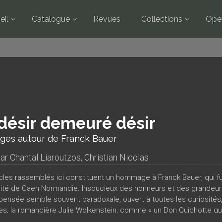
eil
Catalogue
Revues
Collections
Ope
désir demeuré désir
ges autour de Franck Bauer
par
Chantal Liaroutzos
,
Christian Nicolas
icles rassemblés ici constituent un hommage à Franck Bauer, qui f
rsité de Caen Normandie. Insoucieux des honneurs et des grandeurs
pensée semble souvent paradoxale, ouvert à toutes les curiosités,
es, la romancière Julie Wolkenstein, comme « un Don Quichotte qu
être, à l’image de leur dédicataire, éclectiques, généreux et non c