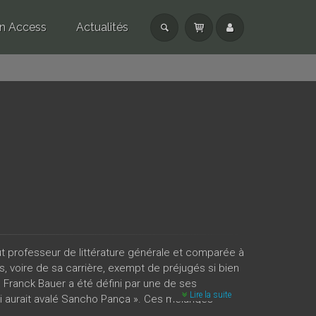
n Access
Actualités
ut professeur de littérature générale et comparée à
, voire de sa carrière, exempt de préjugés si bien
 Franck Bauer a été défini par une de ses
Lire la suite
i aurait avalé Sancho Pança ». Ces mélanges
onformistes. On y retrouvera la diversité des