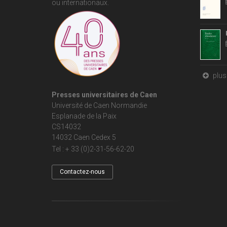
ou internationaux.
plus 
Presses universitaires de Caen
Université de Caen Normandie
Esplanade de la Paix
CS14032
14032 Caen Cedex 5
Tel : + 33 (0)2-31-56-62-20
Contactez-nous