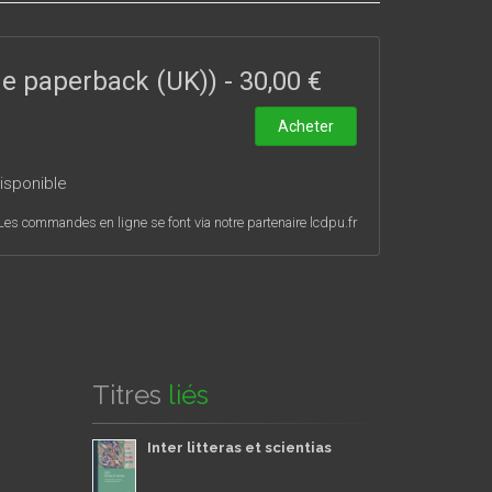
a poétique, le terme doit être ici entendu en son sens
un texte qui n’est en dernier ressort comparable qu’à
ade paperback (UK))
-
30,00 €
Acheter
isponible
Les commandes en ligne se font via notre partenaire lcdpu.fr
Titres
liés
Inter litteras et scientias