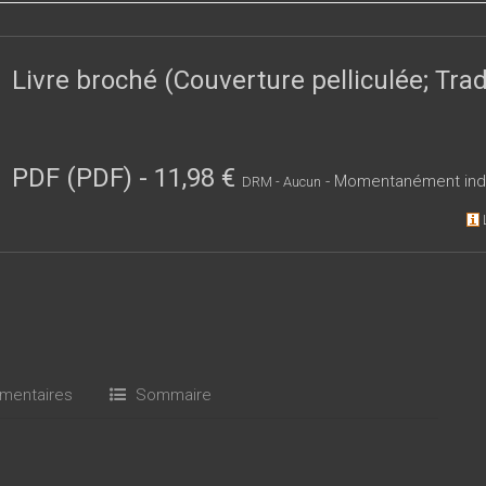
d’intérêt de celui à qui ils sont offerts, et s’ils relèvent tous de l
large : tout ce qui fait la spécificité, donc le plaisir du texte – d’
e.
Livre broché (Couverture pelliculée; Tr
PDF (PDF)
-
11,98 €
- Momentanément ind
DRM - Aucun
entaires
Sommaire