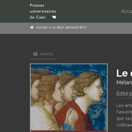
Accu
Accueil
Le désir demeuré désir
IMAGES
Le 
Mélan
Édité 
Les art
l'unive
que sa 
collègu
veulent 