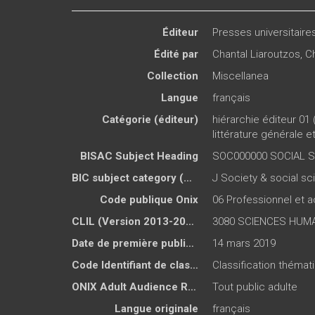
Éditeur
Presses universitair
Édité par
Chantal Liaroutzos
,
Ch
Collection
Miscellanea
Langue
français
Catégorie (éditeur)
hiérarchie éditeur 01 
littérature générale 
BISAC Subject Heading
SOC000000 SOCIAL 
BIC subject category (UK)
J Society & social s
Code publique Onix
06 Professionnel et
CLIL (Version 2013-2019 )
3080 SCIENCES HUMA
Date de première publication du titre
14 mars 2019
Code Identifiant de classement sujet
Classification théma
ONIX Adult Audience Rating
Tout public adulte
Langue originale
français