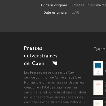
Editeur original
Presses universitair
Date originale
2019
Derni
Les Presses universitaires de Caen,
service commun de
l'université de Caen
Normandie
, ont pour mission depuis leur
création en 1984 de soutenir par leur
savoir-faire l'édition et la valorisation de la
recherche effectuée au sein des équipes
caennaises et de leurs réseaux nationaux