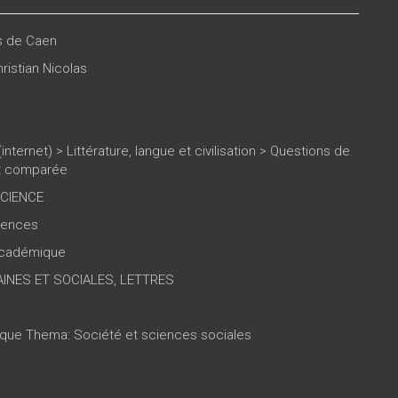
es de Caen
ristian Nicolas
(internet)
>
Littérature, langue et civilisation
>
Questions de
et comparée
SCIENCE
ciences
 académique
INES ET SOCIALES, LETTRES
tique Thema: Société et sciences sociales