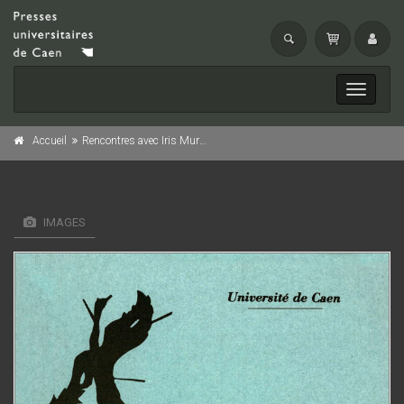
Toggle
navigati
Accueil
Rencontres avec Iris Murdoch
IMAGES