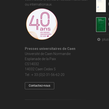
ou internationaux.
plus 
Presses universitaires de Caen
Université de Caen Normandie
Esplanade de la Paix
CS14032
14032 Caen Cedex 5
Tel : + 33 (0)2-31-56-62-20
Contactez-nous