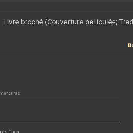
’une théorie féconde qui a su s’ouvrir sur quelques-unes des grand
niques, de la linguistique contemporaine.
Livre broché (Couverture pelliculée; Tr
entaires
es de Caen