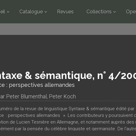
eil
Catalogue
Revues
Collections
Ope
taxe & sémantique, n° 4/20
ce : perspectives allemandes
par
Peter Blumenthal
,
Peter Koch
uméro de la revue de linguistique Syntaxe & sémantique édité par 
ce : perspectives allemandes ». Les contributeurs y poursuivent deu
ption de Lucien Tesnière en Allemagne, et notamment auprès des
ément par la pensée du célèbre linguiste et germaniste. De l'autre,
nces du langage d’outre-Rhin, la théorie de la valence a pu subir a