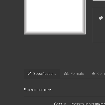
effet d
synchro
Spécifications
Formats
Comm
Spécifications
Éditeur
Presses universitair