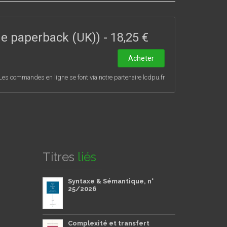
es interrogations, tant diachroniques que
ade paperback (UK))
-
18,25 €
Acheter
Les commandes en ligne se font via notre partenaire lcdpu.fr
Titres
liés
Syntaxe & Sémantique, n°
25/2026
Complexité et transfert