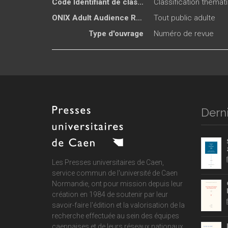
Code Identifiant de classement sujet
Classification thémat
ONIX Adult Audience Rating
Tout public adulte
Type d'ouvrage
Numéro de revue
Derni
Les Presses universitaires de Caen,
service commun de
l'université de Caen
Normandie
, ont pour mission depuis leur
création en 1984 de soutenir par leur
savoir-faire l'édition et la valorisation de la
recherche effectuée au sein des équipes
caennaises et de leurs réseaux nationaux