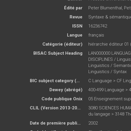
Édité par
Peter Blumenthal
,
Pet
Revue
Syntaxe & sémantiqu
ISSN
16236742
Langue
français
Catégorie (éditeur)
hiérarchie éditeur 01 
BISAC Subject Heading
LAN000000 LANGUAGE
DISCIPLINES / Lingu
Linguistics / Seman
Linguistics / Syntax
BIC subject category (UK)
C Language > CF Ling
Dewey (abrégé)
400-499 Language > 4
Code publique Onix
05 Enseignement sup
CLIL (Version 2013-2019 )
3080 SCIENCES HUMAI
du langage > 3148 Thé
Date de première publication du titre
2002