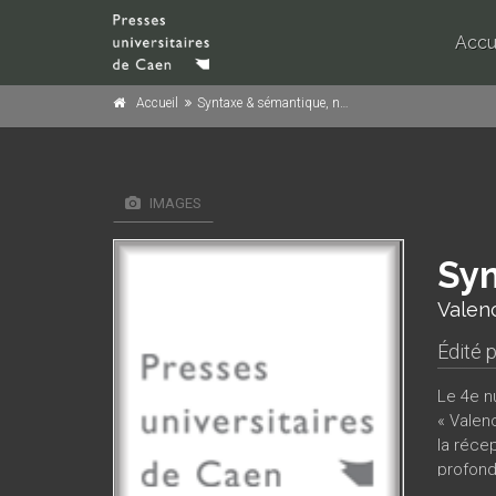
Accu
Accueil
Syntaxe & sémantique, n° 4/2002
IMAGES
Syn
Valen
Édité 
Le 4e n
« Valen
la réce
profond
les scie