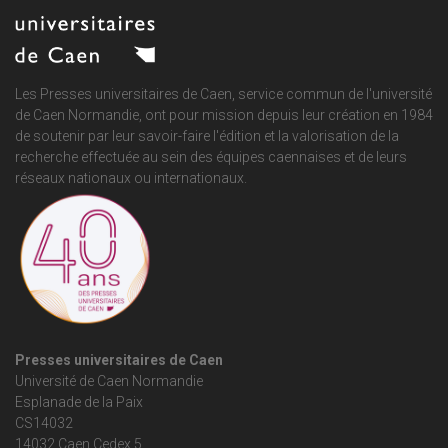
Les Presses universitaires de Caen, service commun de
l'université
de Caen Normandie
, ont pour mission depuis leur création en 1984
de soutenir par leur savoir-faire l'édition et la valorisation de la
recherche effectuée au sein des équipes caennaises et de leurs
réseaux nationaux ou internationaux.
Presses universitaires de Caen
Université de Caen Normandie
Esplanade de la Paix
CS14032
14032 Caen Cedex 5