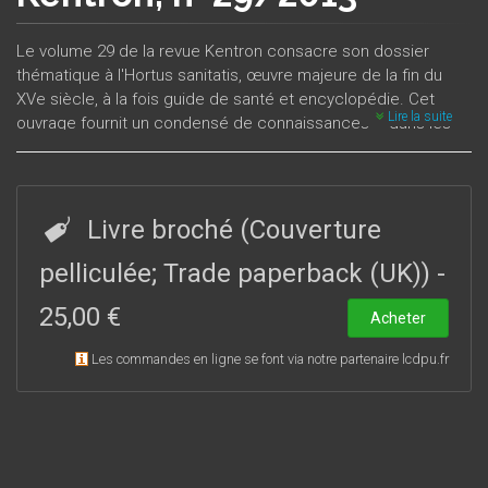
Le volume 29 de la revue Kentron consacre son dossier
thématique à l'Hortus sanitatis, œuvre majeure de la fin du
XVe siècle, à la fois guide de santé et encyclopédie. Cet
Lire la suite
ouvrage fournit un condensé de connaissances – dans les
domaines de la médecine et des sciences naturelles –
fidèlement retransmises au fil d'une longue tradition
(Antiquités grecque et latine classiques, Antiquité tardive,
Orient médiéval arabe, Europe médiévale latine). Les articles
Livre broché (Couverture
présentés dans ce numéro s'attachent à analyser la
transmission et l’organisation des savoirs dans les champs
pelliculée; Trade paperback (UK))
-
traités par cette œuvre particulièrement représentative de la
25,00 €
littérature de compilation, ainsi qu’à montrer l’apport des
Acheter
illustrations de ce traité.
Les commandes en ligne se font via notre partenaire lcdpu.fr