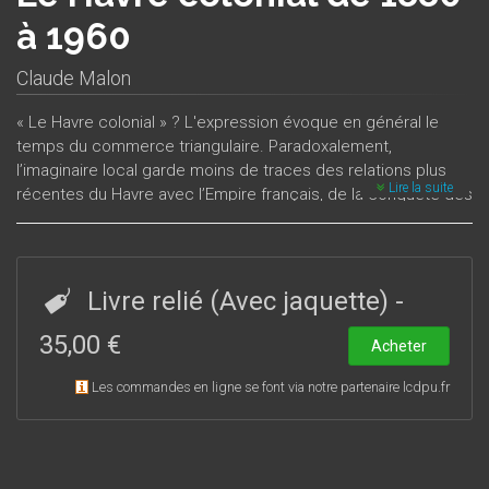
à 1960
Claude Malon
« Le Havre colonial » ? L'expression évoque en général le
temps du commerce triangulaire. Paradoxalement,
l’imaginaire local garde moins de traces des relations plus
Lire la suite
récentes du Havre avec l’Empire français, de la conquête des
années 1880 aux Indépendances de 1960. Ce livre explore
trois domaines : les échanges maritimes, les entreprises
travaillant avec les colonies, les chemins de l’idée coloniale
au Havre. Comparé à Marseille ou à Bordeaux, le port du
Livre relié (Avec jaquette)
-
Havre a joué un rôle original dans la captation des produits
chers, café, cacao, coton, bois exotiques. Les archives nous
35,00 €
Acheter
révèlent un port avant tout africain et malgache qui prend le
relais du Havre antillais. Le prosélytisme des élites, la
Les commandes en ligne se font via notre partenaire lcdpu.fr
sociabilité coloniale, l’identité de « port impérial » ont connu
leur apogée dans les années 1930. Pourtant, plus colonial
que colonisateur. Le Havre n’a pas vécu les Indépendances
comme un drame.