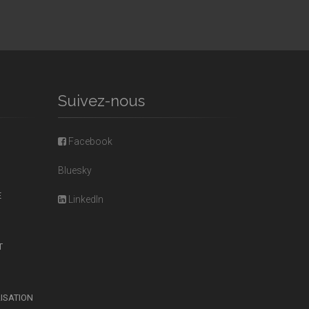
Suivez-nous
Facebook
Bluesky
E
LinkedIn
T
LISATION