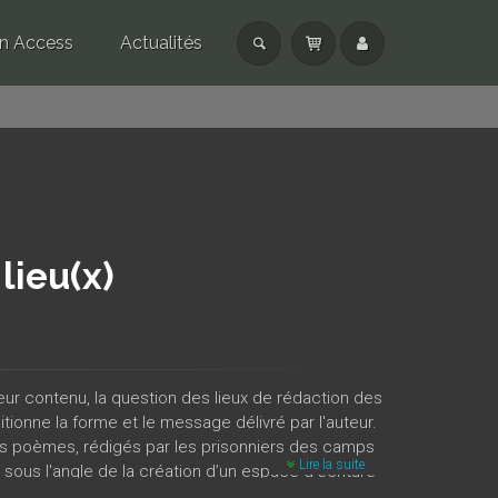
n Access
Actualités
lieu(x)
 leur contenu, la question des lieux de rédaction des
tionne la forme et le message délivré par l'auteur.
t des poèmes, rédigés par les prisonniers des camps
Lire la suite
ous l'angle de la création d’un espace d’écriture
question de l’exil en tant que lieu d’écriture