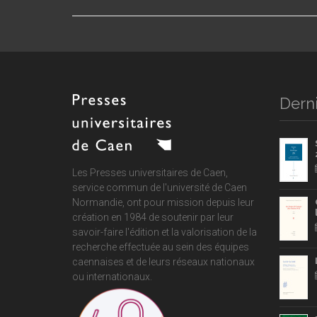
Derni
Les Presses universitaires de Caen,
service commun de
l'université de Caen
Normandie
, ont pour mission depuis leur
création en 1984 de soutenir par leur
savoir-faire l'édition et la valorisation de la
recherche effectuée au sein des équipes
caennaises et de leurs réseaux nationaux
ou internationaux.