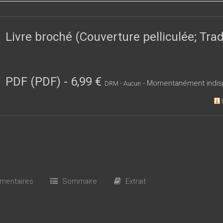
 un ouvrage varié embrassant de nombreux domaines culturels et l
Livre broché (Couverture pelliculée; Tr
PDF (PDF)
-
6,99 €
- Momentanément indis
DRM - Aucun
entaires
Sommaire
Extrait