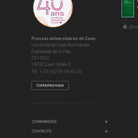
plus 
Presses universitaires de Caen
Université de Caen Normandie
Esplanade de la Paix
CS14032
14032 Caen Cedex 5
Tel : + 33 (0)2-31-56-62-20
Contactez-nous
COMMANDES
CONTACTS