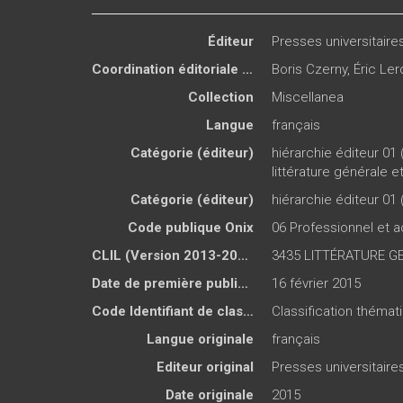
Éditeur
Presses universitair
Coordination éditoriale de
Boris Czerny
,
Éric Le
Collection
Miscellanea
Langue
français
Catégorie (éditeur)
hiérarchie éditeur 01 
littérature générale 
Catégorie (éditeur)
hiérarchie éditeur 01 
Code publique Onix
06 Professionnel et
CLIL (Version 2013-2019 )
3435 LITTÉRATURE G
Date de première publication du titre
16 février 2015
Code Identifiant de classement sujet
Classification thémat
Langue originale
français
Editeur original
Presses universitair
Date originale
2015