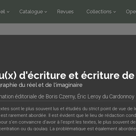
eil
Catalogue
Revues
Collections
Ope
u(x) d'écriture et écriture de 
aphie du réel et de l'imaginaire
nation éditoriale de
Boris Czerny
,
Éric Leroy du Cardonnoy
extes sont le plus souvent lus et étudiés du strict point de vue de
est rarement abordée. Il est évident que le lieu de rédaction condi
t pour s'en convaincre d'avoir à l'esprit les textes, le plus souven
entration ou du goulag. La problématique est également abordée s
re par la projection de l’auteur dans un espace fictif ou inventé. La 