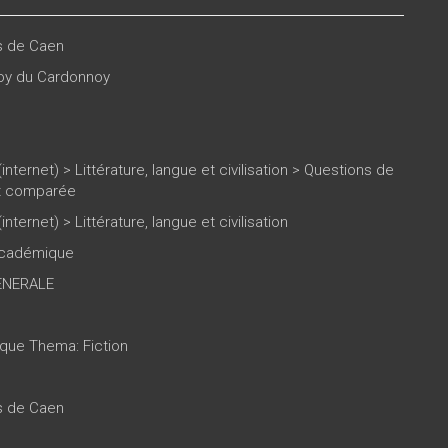
es de Caen
roy du Cardonnoy
(internet)
>
Littérature, langue et civilisation
>
Questions de
et comparée
(internet)
>
Littérature, langue et civilisation
 académique
ENERALE
ique Thema: Fiction
es de Caen