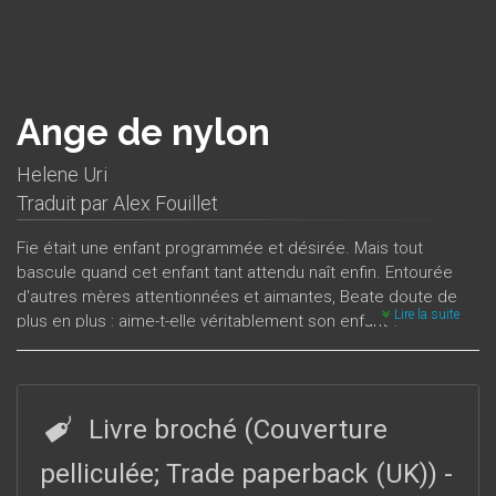
Ange de nylon
Helene Uri
Traduit par
Alex Fouillet
Fie était une enfant programmée et désirée. Mais tout
bascule quand cet enfant tant attendu naît enfin. Entourée
d'autres mères attentionnées et aimantes, Beate doute de
Lire la suite
plus en plus : aime-t-elle véritablement son enfant ?
Ange de nylon est un roman fort et dérangeant sur la
maternité et les clichés qui entourent la relation parents-
enfants. Il a été classé parmi les trois meilleurs romans
Livre broché (Couverture
norvégiens de l'année 2003 par deux grands quotidiens du
pays.
pelliculée; Trade paperback (UK))
-