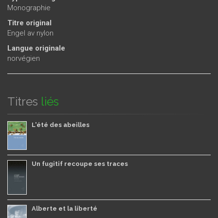
Monographie
Titre original
Engel av nylon
Langue originale
norvégien
Titres
liés
L'été des abeilles
Un fugitif recoupe ses traces
Alberte et la liberté