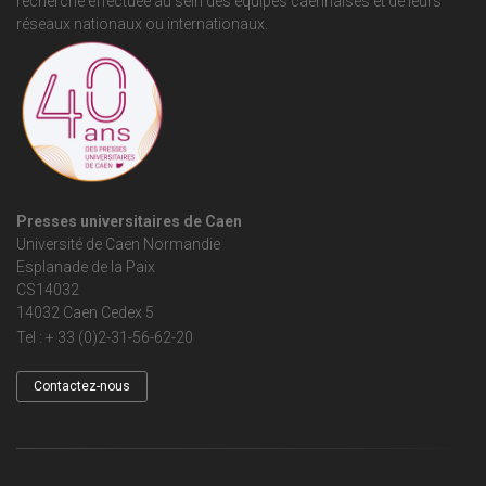
recherche effectuée au sein des équipes caennaises et de leurs
réseaux nationaux ou internationaux.
Presses universitaires de Caen
Université de Caen Normandie
Esplanade de la Paix
CS14032
14032 Caen Cedex 5
Tel : + 33 (0)2-31-56-62-20
Contactez-nous