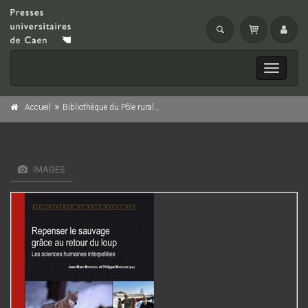
Toggle
navigati
Accueil
Bibliothèque du Pôle rural n° 2 : Repenser le sauvage grâce au retour du loup
IMAGES