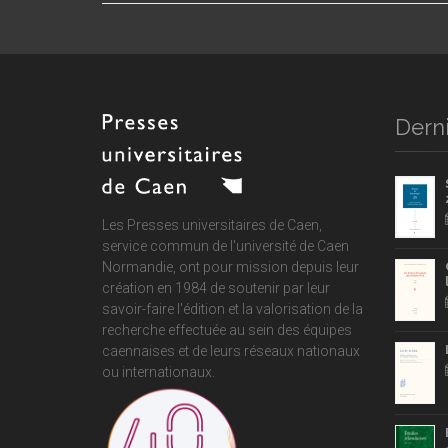
Derni
Les Presses universitaires de Caen,
service commun de
l'université de Caen
Normandie
, ont pour mission depuis leur
création en 1984 de soutenir par leur
savoir-faire l'édition et la valorisation de la
recherche effectuée au sein des équipes
caennaises et de leurs réseaux nationaux
ou internationaux.