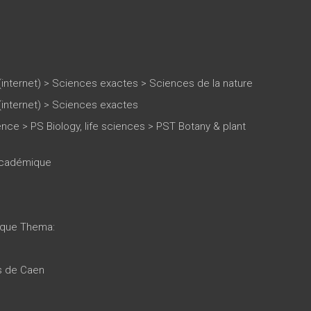
(internet)
>
Sciences exactes
>
Sciences de la nature
(internet)
>
Sciences exactes
ce > PS Biology, life sciences > PST Botany & plant
 académique
tique Thema:
es de Caen