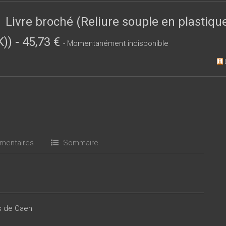
Livre broché (Reliure souple en plastiqu
K))
-
45,73 €
- Momentanément indisponible
entaires
Sommaire
es de Caen