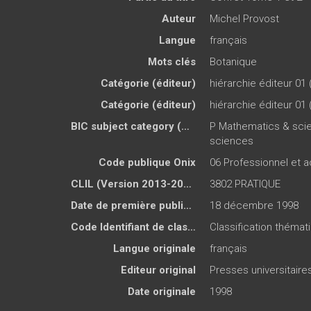
Auteur
Michel Provost
Langue
français
Mots clés
Botanique
Catégorie (éditeur)
hiérarchie éditeur 01 
Catégorie (éditeur)
hiérarchie éditeur 01 
BIC subject category (UK)
P Mathematics & scien
sciences
Code publique Onix
06 Professionnel et
CLIL (Version 2013-2019 )
3802 PRATIQUE
Date de première publication du titre
18 décembre 1998
Code Identifiant de classement sujet
Classification théma
Langue originale
français
Editeur original
Presses universitair
Date originale
1998