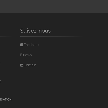
Suivez-nous
Facebook
Bluesky
E
LinkedIn
T
LISATION