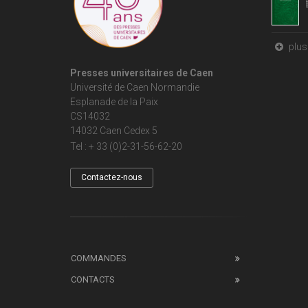
plus 
Presses universitaires de Caen
Université de Caen Normandie
Esplanade de la Paix
CS14032
14032 Caen Cedex 5
Tel : + 33 (0)2-31-56-62-20
Contactez-nous
COMMANDES
CONTACTS