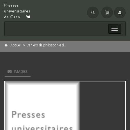
Toggle
navigati
Accueil
Cahiers de philosophie de l'université de Caen, n° 35/2000
IMAGES