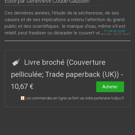
Édité par
Geneviève Coudé-Gaussen
Ces dernières années, l'étude de la sécheresse, de ses
causes et de ses implications a retenu l’attention du grand
public et des scientifiques : le manque d’eau, même s’il est
Lire la suite
relatif, peut fragiliser ou dégrader le couvert végétal, favoriser
l’érosion hydrique ou éolienne des sols et poser de sérieux
problèmes, notamment dans la gestion des ressources en
eau potable.Après une réflexion fondamentale sur le concept
de l’aridité, ce numéro étudie le rôle de la sécheresse sur le
Livre broché (Couverture
milieu naturel ou le contexte économique, dans des espaces
géographiques variés, en Basse-Normandie ou dans le
pelliculée; Trade paperback (UK))
-
domaine méditerranéen et périsaharien. Cependant les
10,67 €
méfaits de la sécheresse doivent aussi beaucoup aux
Acheter
dysfonctionnements socio-économiques qui en anticipent ou
Les commandes en ligne se font via notre partenaire lcdpu.fr
en aggravent les effets.