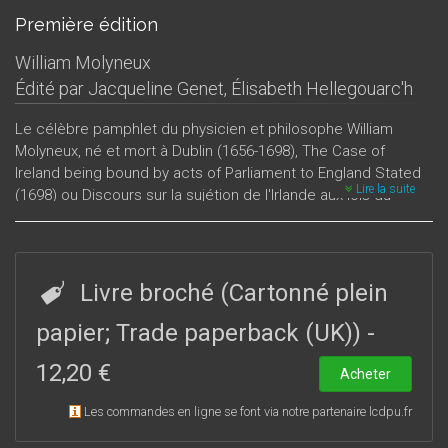
Première édition
William Molyneux
Édité par
Jacqueline Genet
,
Élisabeth Hellegouarc'h
Le célèbre pamphlet du physicien et philosophe William
Molyneux, né et mort à Dublin (1656-1698), The Case of
Ireland being bound by acts of Parliament to England Stated
Lire la suite
(1698) ou Discours sur la sujétion de l'Irlande aux lois du
Parlement d’Angleterre, est, par sa vision du contexte
historique, un apport précieux à la connaissance de l’époque
et des relations entre l’Irlande et l’Angleterre.En évoquant les
affaires qui portent atteinte à l’autonomie de l’Irlande, l’auteur
Livre broché (Cartonné plein
conteste au Parlement d’Angleterre le droit de légiférer pour
l’Irlande au motif que l’Irlande est un royaume séparé, qu’elle
papier; Trade paperback (UK))
-
a son propre Parlement et n’est pas représentée au
12,20 €
Parlement d’Angleterre. La théorie selon laquelle l’Irlande était
Acheter
sujette du roi d’Angleterre et non du Parlement n’était pas
Les commandes en ligne se font via notre partenaire lcdpu.fr
facile à concilier avec la situation nouvelle créée par la
Révolution de 1688-1689 qui établissait le Parlement, et non le