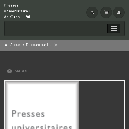
Toggle
navigati
Accueil
Discours sur la sujétion de l'Irlande aux lois du Parlement d'Angleterre
IMAGES