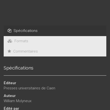
roi, comme l’autorité suprême en Angleterre. Cet ouvrage fit
sensation et fut considéré comme la première revendication
de l’indépendance irlandaise.
Spécifications
Formats
Commentaires
Spécifications
Éditeur
Presses universitaires de Caen
Auteur
William Molyneux
Édité par