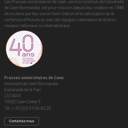
Les Presses universitaires de Caen, service commun de
l'université
de Caen Normandie
, ont pour mission depuis leur création en 1984
de soutenir par leur savoir-faire l'édition et la valorisation de la
recherche effectuée au sein des équipes caennaises et de leurs
réseaux nationaux ou internationaux.
Presses universitaires de Caen
Université de Caen Normandie
Esplanade de la Paix
CS14032
14032 Caen Cedex 5
Tel : + 33 (0)2-31-56-62-20
Contactez-nous