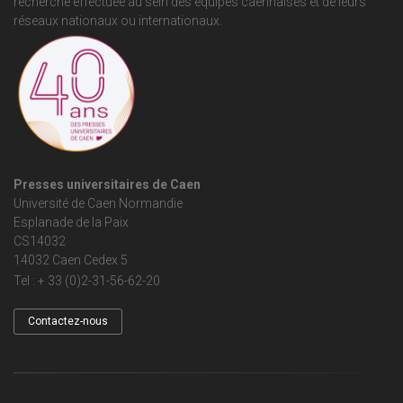
recherche effectuée au sein des équipes caennaises et de leurs
réseaux nationaux ou internationaux.
Presses universitaires de Caen
Université de Caen Normandie
Esplanade de la Paix
CS14032
14032 Caen Cedex 5
Tel : + 33 (0)2-31-56-62-20
Contactez-nous