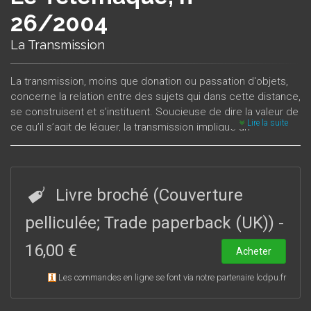
26/2004
La Transmission
La transmission, moins que donation ou passation d'objets,
concerne la relation entre des sujets qui dans cette distance,
se construisent et s’instituent. Soucieuse de dire la valeur de
Lire la suite
ce qu’il s’agit de léguer, la transmission implique un
dépassement de ce qui est, rendu possible par ce que nous
offrons en héritage. Elle résiste de fait à toute rationalisation,
suppose l’illimitation du temps, la reconnaissance de la
finitude et de la mort. Et c’est bien ce pour quoi on peut
Livre broché (Couverture
penser que la transmission est en crise aujourd’hui à l’heure
où le temps qui nous a constitués au cours du XXe siècle
pelliculée; Trade paperback (UK))
-
apparaît moins terminé ou dépassé qu’oublié, biffé de nos
16,00 €
mémoires. Ainsi la transmission semble difficile dans un
Acheter
univers où le temps perd sa place, où se donne en même
Les commandes en ligne se font via notre partenaire lcdpu.fr
temps que le triomphe de l’immédiateté, le phantasme de
l’immortalité.