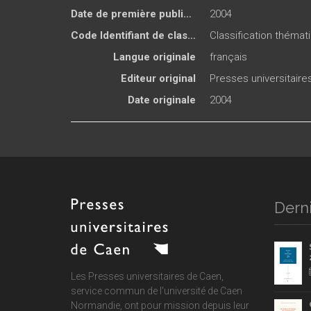
Date de première publication du titre
2004
Code Identifiant de classement sujet
Classification thémati
Langue originale
français
Editeur original
Presses universitair
Date originale
2004
Derni
Les Presses universitaires de Caen,
service commun de
l'université de Caen
Normandie
, ont pour mission depuis leur