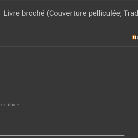
les la conquête donna lieu, la complexité des enjeux que la questi
t au XVIIIe siècle – dans l’ombre portée de la Révolution française
Livre broché (Couverture pelliculée; Tr
froide. Comme tous les grands événements qui ont marqué l’histoi
it pas de donner à penser.
entaires