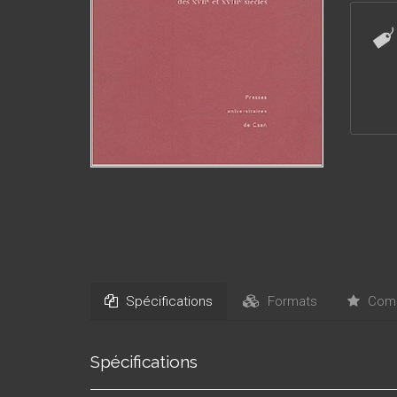
auxquel
rebondi
Guerre 
n’en fin
Spécifications
Formats
Comm
Spécifications