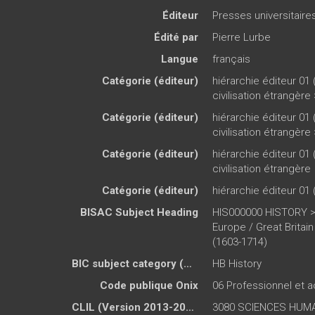
Éditeur
Presses universitair
Édité par
Pierre Lurbe
Langue
français
Catégorie (éditeur)
hiérarchie éditeur 01 
civilisation étrangère
Catégorie (éditeur)
hiérarchie éditeur 01 
civilisation étrangère
Catégorie (éditeur)
hiérarchie éditeur 01 
civilisation étrangère
Catégorie (éditeur)
hiérarchie éditeur 01 
BISAC Subject Heading
HIS000000 HISTORY >
Europe / Great Britai
(1603-1714)
BIC subject category (UK)
HB History
Code publique Onix
06 Professionnel et
CLIL (Version 2013-2019 )
3080 SCIENCES HUMA