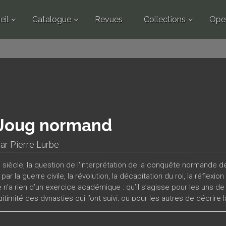
eil
Catalogue
Revues
Collections
Ope
 Joug normand
par
Pierre Lurbe
 siècle, la question de l'interprétation de la conquête normande de
ar la guerre civile, la révolution, la décapitation du roi, la réflexi
e n’a rien d’un exercice académique : qu’il s’agisse pour les uns d
égitimité des dynasties qui l’ont suivi, ou pour les autres de déc
eux « joug normand ») dont le peuple anglais doit s’émanciper, au
iquement neutre. Les études rassemblées dans ce volume permette