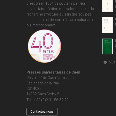
création en 1984 de soutenir par leur
savoir-faire l'édition et la valorisation de la
recherche effectuée au sein des équipes
caennaises et de leurs réseaux nationaux
ou internationaux.
plus 
Presses universitaires de Caen
Université de Caen Normandie
Esplanade de la Paix
CS14032
14032 Caen Cedex 5
Tel : + 33 (0)2-31-56-62-20
Contactez-nous