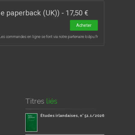
on soulève, le caractère récurrent d’un débat qui
 – et même au siècle dernier – à l’époque de la
ade paperback (UK))
-
17,50 €
re, la conquête de l’Angleterre par les Normands
Acheter
Les commandes en ligne se font via notre partenaire lcdpu.fr
Titres
liés
Études irlandaises, n° 51.1/2026