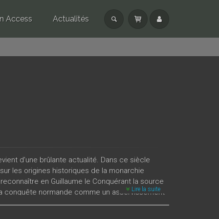
n Access
Actualités
vient d’une brûlante actualité. Dans ce siècle
on sur les origines historiques de la monarchie
e reconnaître en Guillaume le Conquérant la source
Lire la suite
rire la conquête normande comme un asservissement
cune lecture de cet événement considérable n’est
nt de mesurer la diversité des interprétations