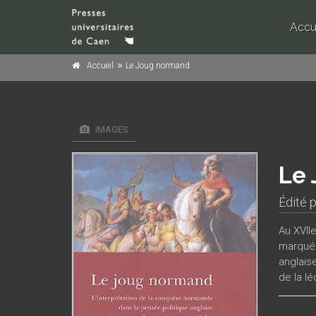
Accu
Accueil
Le Joug normand
IMAGES
Le
Édité 
Au XVIIe
marqué p
anglais
de la l
(le fam
idéolog