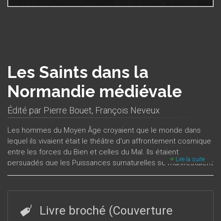
Les Saints dans la
Normandie médiévale
Édité par
Pierre Bouet
,
François Neveux
Les hommes du Moyen Âge croyaient que le monde dans
lequel ils vivaient était le théâtre d'un affrontement cosmique
entre les forces du Bien et celles du Mal. Ils étaient
Lire la suite
persuadés que les Puissances surnaturelles se manifestaient
à tout instant sur cette terre et intervenaient constamment
dans la vie quotidienne de chacun. Mais dans ce combat
inégal et angoissant dont l'humanité était l’enjeu, les mortels
savaient qu’ils avaient des alliés efficaces pour affronter les
Livre broché (Couverture
forces maléfiques : les saints. Ceux-ci avaient acquis par