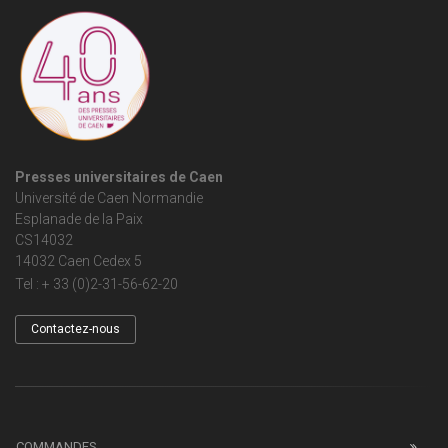
Presses universitaires de Caen
Université de Caen Normandie
Esplanade de la Paix
CS14032
14032 Caen Cedex 5
Tel : + 33 (0)2-31-56-62-20
Contactez-nous
COMMANDES