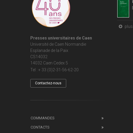
plus 
Presses universitaires de Caen
Université de Caen Normandie
Esplanade de la Paix
CS14032
14032 Caen Cedex 5
Tel : + 33 (0)2-31-56-62-20
Contactez-nous
COMMANDES
CONTACTS