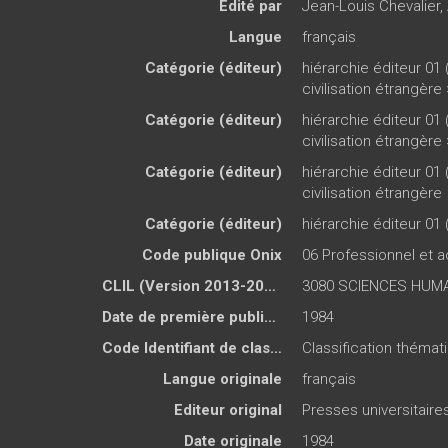
Édité par
Jean-Louis Chevalier
,
Langue
français
Catégorie (éditeur)
hiérarchie éditeur 01 
civilisation étrangère
Catégorie (éditeur)
hiérarchie éditeur 01 
civilisation étrangère
Catégorie (éditeur)
hiérarchie éditeur 01 
civilisation étrangère
Catégorie (éditeur)
hiérarchie éditeur 01 
Code publique Onix
06 Professionnel et
CLIL (Version 2013-2019 )
3080 SCIENCES HUMA
Date de première publication du titre
1984
Code Identifiant de classement sujet
Classification thémati
Langue originale
français
Editeur original
Presses universitair
Date originale
1984