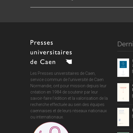
Derni
Les Presses universitaires de Caen,
service commun de
l'université de Caen
Normandie
, ont pour mission depuis leur
création en 1984 de soutenir par leur
savoir-faire l'édition et la valorisation de la
recherche effectuée au sein des équipes
caennaises et de leurs réseaux nationaux
ou internationaux.