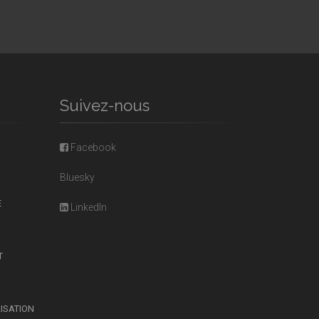
Suivez-nous
Facebook
Bluesky
E
LinkedIn
T
LISATION