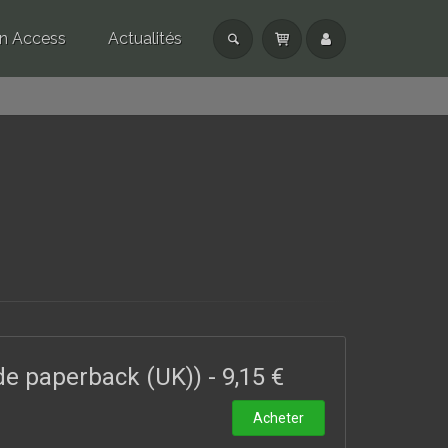
n Access
Actualités
ade paperback (UK))
-
9,15 €
Acheter